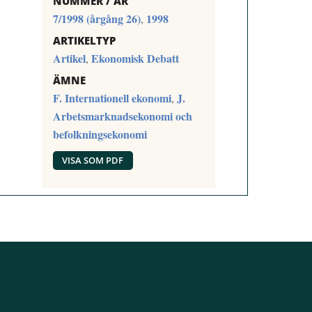
NUMMER / ÅR
7/1998 (årgång 26)
1998
,
ARTIKELTYP
Artikel
Ekonomisk Debatt
,
ÄMNE
F. Internationell ekonomi
J.
,
Arbetsmarknadsekonomi och
befolkningsekonomi
VISA SOM PDF