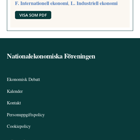
F. Internationell ekonomi
L. Industriell ekonomi
,
VISA SOM PDF
Nationalekonomiska Föreningen
Back
To
Top
Ekonomisk Debatt
Kalender
Kontakt
Personuppgiftspolicy
Cookiepolicy