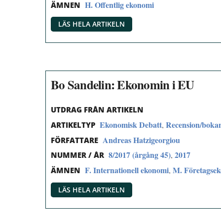
H. Offentlig ekonomi
ÄMNEN
LÄS HELA ARTIKELN
Bo Sandelin: Ekonomin i EU
UTDRAG FRÅN ARTIKELN
Ekonomisk Debatt
Recension/boka
,
ARTIKELTYP
Andreas Hatzigeorgiou
FÖRFATTARE
8/2017 (årgång 45)
2017
,
NUMMER / ÅR
F. Internationell ekonomi
M. Företagse
,
ÄMNEN
LÄS HELA ARTIKELN