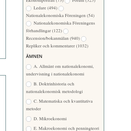
Ekonomporträtt
(73)
Forum
(325)
A
Å
Ledare
(494)
T
R
Nationalekonomiska Föreningen
(54)
T
Nationalekonomiska Föreningens
A
förhandlingar
(122)
R
Recension/bokanmälan
(940)
E
Repliker och kommentarer
(1032)
ÄMNEN
A. Allmänt om nationalekonomi,
undervisning i nationalekonomi
B. Doktrinhistoria och
nationalekonomisk metodologi
C. Matematiska och kvantitativa
metoder
D. Mikroekonomi
E. Makroekonomi och penningteori