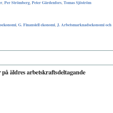
er
Per Strömberg
Peter Gärdenfors
Tomas Sjöström
,
,
,
oekonomi
G. Finansiell ekonomi
J. Arbetsmarknadsekonomi och
,
,
r på äldres arbetskraftsdeltagande