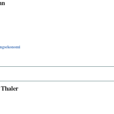
mn
ingsekonomi
 Thaler