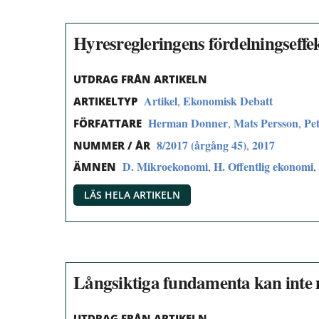
Hyresregleringens fördelningseffe
UTDRAG FRÅN ARTIKELN
Artikel
Ekonomisk Debatt
,
ARTIKELTYP
Herman Donner
Mats Persson
Pe
,
,
FÖRFATTARE
8/2017 (årgång 45)
2017
,
NUMMER / ÅR
D. Mikroekonomi
H. Offentlig ekonomi
,
,
ÄMNEN
LÄS HELA ARTIKELN
Långsiktiga fundamenta kan inte 
UTDRAG FRÅN ARTIKELN