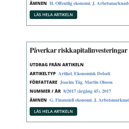
H. Offentlig ekonomi
J. Arbetsmarknad
,
ÄMNEN
LÄS HELA ARTIKELN
Påverkar riskkapitalinvesteringa
UTDRAG FRÅN ARTIKELN
Artikel
Ekonomisk Debatt
,
ARTIKELTYP
Joacim Tåg
Martin Olsson
,
FÖRFATTARE
8/2017 (årgång 45)
2017
,
NUMMER / ÅR
G. Finansiell ekonomi
J. Arbetsmarknad
,
ÄMNEN
LÄS HELA ARTIKELN