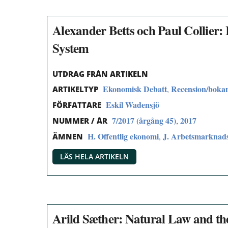
Alexander Betts och Paul Collier
System
UTDRAG FRÅN ARTIKELN
Ekonomisk Debatt
Recension/boka
,
ARTIKELTYP
Eskil Wadensjö
FÖRFATTARE
7/2017 (årgång 45)
2017
,
NUMMER / ÅR
H. Offentlig ekonomi
J. Arbetsmarknad
,
ÄMNEN
LÄS HELA ARTIKELN
Arild Sæther: Natural Law and the