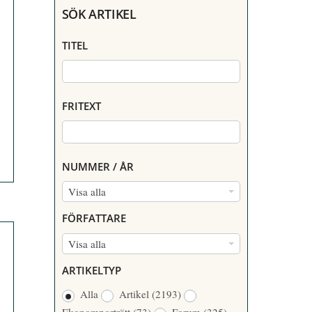
SÖK ARTIKEL
TITEL
FRITEXT
NUMMER / ÅR
N
Visa alla
U
FÖRFATTARE
M
F
Visa alla
M
Ö
E
ARTIKELTYP
R
R
Alla
Artikel
(2193)
F
/