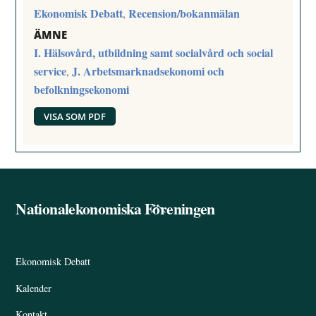
Ekonomisk Debatt
Recension/bokanmälan
,
ÄMNE
I. Hälsovård, utbildning samt socialvård och social
service
J. Arbetsmarknadsekonomi och
,
befolkningsekonomi
VISA SOM PDF
Nationalekonomiska Föreningen
Back
To
Top
Ekonomisk Debatt
Kalender
Kontakt