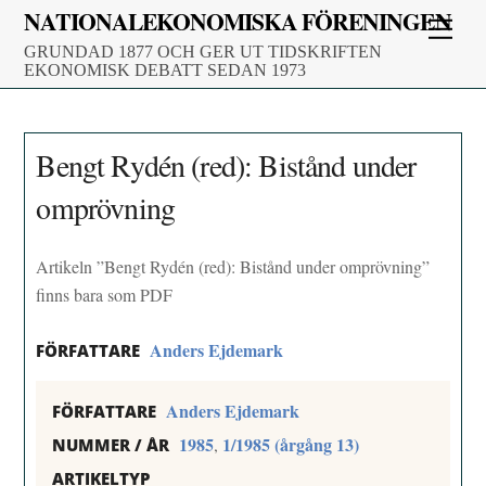
Skip
NATIONALEKONOMISKA FÖRENINGEN
Men
to
GRUNDAD 1877 OCH GER UT TIDSKRIFTEN
content
EKONOMISK DEBATT SEDAN 1973
Bengt Rydén (red): Bistånd under
omprövning
Artikeln ”Bengt Rydén (red): Bistånd under omprövning”
finns bara som PDF
Anders Ejdemark
FÖRFATTARE
Anders Ejdemark
FÖRFATTARE
1985
1/1985 (årgång 13)
,
NUMMER / ÅR
ARTIKELTYP