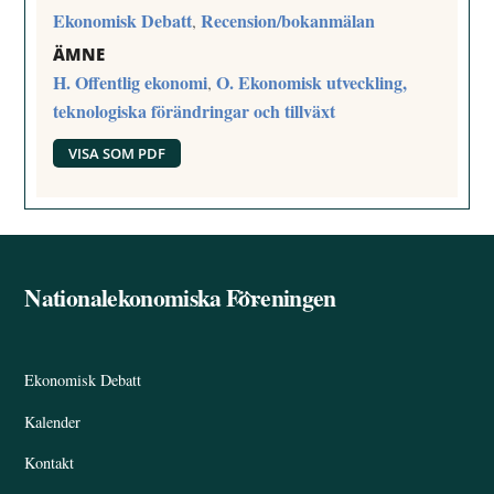
Ekonomisk Debatt
Recension/bokanmälan
,
ÄMNE
H. Offentlig ekonomi
O. Ekonomisk utveckling,
,
teknologiska förändringar och tillväxt
VISA SOM PDF
Nationalekonomiska Föreningen
Back
To
Top
Ekonomisk Debatt
Kalender
Kontakt