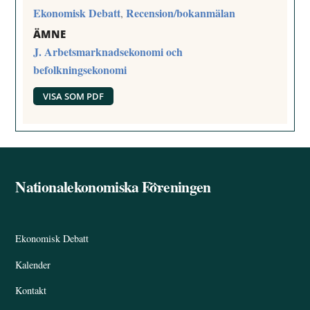
Ekonomisk Debatt
Recension/bokanmälan
,
ÄMNE
J. Arbetsmarknadsekonomi och
befolkningsekonomi
VISA SOM PDF
Nationalekonomiska Föreningen
Back
To
Top
Ekonomisk Debatt
Kalender
Kontakt