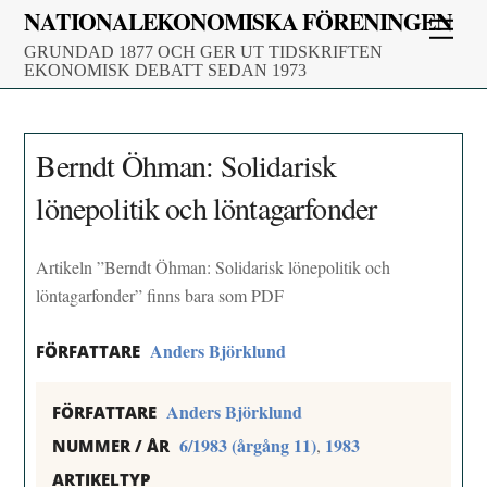
Skip
NATIONALEKONOMISKA FÖRENINGEN
Men
to
GRUNDAD 1877 OCH GER UT TIDSKRIFTEN
content
EKONOMISK DEBATT SEDAN 1973
Berndt Öhman: Solidarisk
lönepolitik och löntagarfonder
Artikeln ”Berndt Öhman: Solidarisk lönepolitik och
löntagarfonder” finns bara som PDF
Anders Björklund
FÖRFATTARE
Anders Björklund
FÖRFATTARE
6/1983 (årgång 11)
1983
,
NUMMER / ÅR
ARTIKELTYP