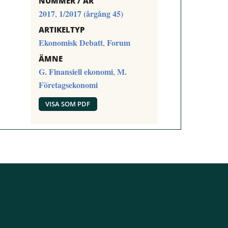
NUMMER / ÅR
2017
1/2017 (årgång 45)
,
ARTIKELTYP
Ekonomisk Debatt
Forum
,
ÄMNE
G. Finansiell ekonomi
M.
,
Företagsekonomi
VISA SOM PDF