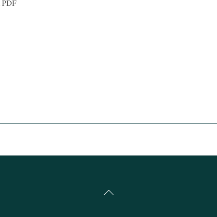
om PDF
Back
To
Top