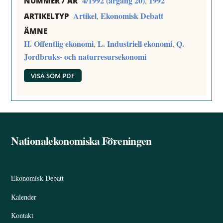
4/1992 (årgång 20)
1992
,
NUMMER / ÅR
Artikel
Ekonomisk Debatt
,
ARTIKELTYP
ÄMNE
H. Offentlig ekonomi
L. Industriell ekonomi
Q.
,
,
Jordbruks- och naturresursekonomi
VISA SOM PDF
Nationalekonomiska Föreningen
Back
To
Top
Ekonomisk Debatt
Kalender
Kontakt