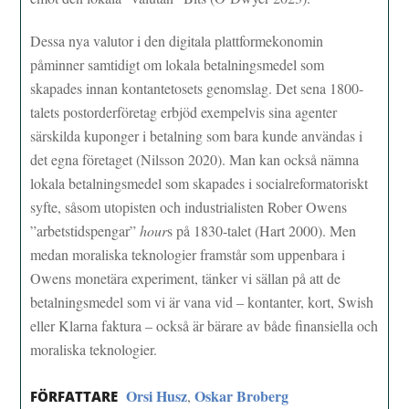
Dessa nya valutor i den digitala plattformekonomin
påminner samtidigt om lokala betalningsmedel som
skapades innan kontantetosets genomslag. Det sena 1800-
talets postorderföretag erbjöd exempelvis sina agenter
särskilda kuponger i betalning som bara kunde användas i
det egna företaget (Nilsson 2020). Man kan också nämna
lokala betalningsmedel som skapades i socialreformatoriskt
syfte, såsom utopisten och industrialisten Rober Owens
”arbetstidspengar”
hour
s på 1830-talet (Hart 2000). Men
medan moraliska teknologier framstår som uppenbara i
Owens monetära experiment, tänker vi sällan på att de
betalningsmedel som vi är vana vid – kontanter, kort, Swish
eller Klarna faktura – också är bärare av både finansiella och
moraliska teknologier.
Orsi Husz
Oskar Broberg
,
FÖRFATTARE