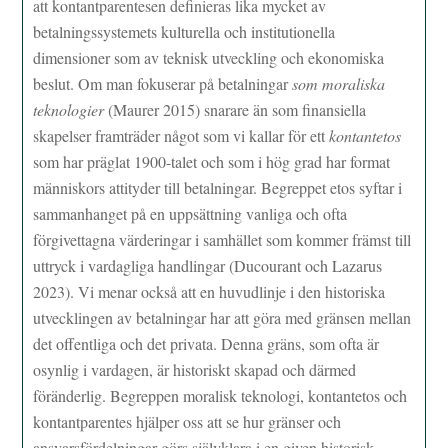
att kontantparentesen definieras lika mycket av
betalningssystemets kulturella och institutionella
dimensioner som av teknisk utveckling och ekonomiska
beslut. Om man fokuserar på betalningar
som moraliska
teknologier
(Maurer 2015) snarare än som finansiella
skapelser framträder något som vi kallar för ett
kontantetos
som har präglat 1900-talet och som i hög grad har format
människors attityder till betalningar. Begreppet etos syftar i
sammanhanget på en uppsättning vanliga och ofta
förgivettagna värderingar i samhället som kommer främst till
uttryck i vardagliga handlingar (Ducourant och Lazarus
2023). Vi menar också att en huvudlinje i den historiska
utvecklingen av betalningar har att göra med gränsen mellan
det offentliga och det privata. Denna gräns, som ofta är
osynlig i vardagen, är historiskt skapad och därmed
föränderlig. Begreppen moralisk teknologi, kontantetos och
kontantparentes hjälper oss att se hur gränser och
ansvarsfördelningar görs självklara i en given historisk