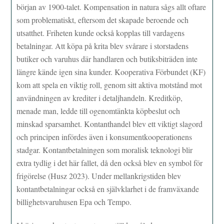
början av 1900-talet. Kompensation in natura sågs allt oftare
som problematiskt, eftersom det skapade beroende och
utsatthet. Friheten kunde också kopplas till vardagens
betalningar. Att köpa på krita blev svårare i storstadens
butiker och varuhus där handlaren och butiksbiträden inte
längre kände igen sina kunder. Kooperativa Förbundet (KF)
kom att spela en viktig roll, genom sitt aktiva motstånd mot
användningen av krediter i detaljhandeln. Kreditköp,
menade man, ledde till ogenomtänkta köpbeslut och
minskad sparsamhet. Kontanthandel blev ett viktigt slagord
och principen infördes även i konsumentkooperationens
stadgar. Kontantbetalningen som moralisk teknologi blir
extra tydlig i det här fallet, då den också blev en symbol för
frigörelse (Husz 2023). Under mellankrigstiden blev
kontantbetalningar också en självklarhet i de framväxande
billighetsvaruhusen Epa och Tempo.