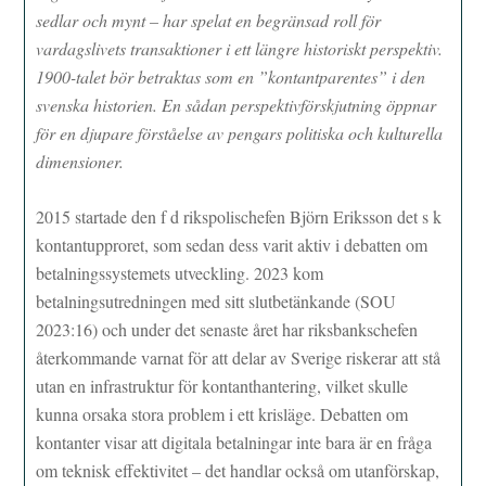
sedlar och mynt – har spelat en begränsad roll för
vardagslivets transaktioner i ett längre historiskt perspektiv.
1900-talet bör betraktas som en ”kontantparentes” i den
svenska historien. En sådan perspektivförskjutning öppnar
för en djupare förståelse av pengars politiska och kulturella
dimensioner.
2015 startade den f d rikspolischefen Björn Eriksson det s k
kontantupproret, som sedan dess varit aktiv i debatten om
betalningssystemets utveckling. 2023 kom
betalningsutredningen med sitt slutbetänkande (SOU
2023:16) och under det senaste året har riksbankschefen
återkommande varnat för att delar av Sverige riskerar att stå
utan en infrastruktur för kontanthantering, vilket skulle
kunna orsaka stora problem i ett krisläge. Debatten om
kontanter visar att digitala betalningar inte bara är en fråga
om teknisk effektivitet – det handlar också om utanförskap,