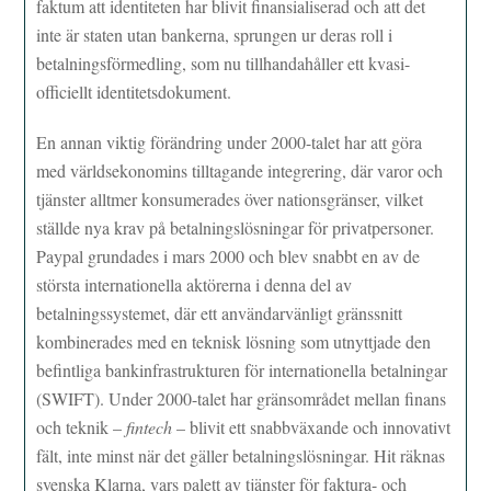
faktum att identiteten har blivit finansialiserad och att det
inte är staten utan bankerna, sprungen ur deras roll i
betalningsförmedling, som nu tillhandahåller ett kvasi-
officiellt identitetsdokument.
En annan viktig förändring under 2000-talet har att göra
med världsekonomins tilltagande integrering, där varor och
tjänster alltmer konsumerades över nationsgränser, vilket
ställde nya krav på betalningslösningar för privatpersoner.
Paypal grundades i mars 2000 och blev snabbt en av de
största internationella aktörerna i denna del av
betalningssystemet, där ett användarvänligt gränssnitt
kombinerades med en teknisk lösning som utnyttjade den
befintliga bankinfrastrukturen för internationella betalningar
(SWIFT). Under 2000-talet har gränsområdet mellan finans
och teknik –
fintech
– blivit ett snabbväxande och innovativt
fält, inte minst när det gäller betalningslösningar. Hit räknas
svenska Klarna, vars palett av tjänster för faktura- och