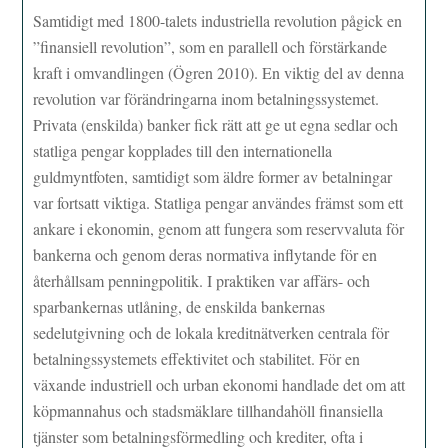
Samtidigt med 1800-talets industriella revolution pågick en
”finansiell revolution”, som en parallell och förstärkande
kraft i omvandlingen (Ögren 2010). En viktig del av denna
revolution var förändringarna inom betalningssystemet.
Privata (enskilda) banker fick rätt att ge ut egna sedlar och
statliga pengar kopplades till den internationella
guldmyntfoten, samtidigt som äldre former av betalningar
var fortsatt viktiga. Statliga pengar användes främst som ett
ankare i ekonomin, genom att fungera som reservvaluta för
bankerna och genom deras normativa inflytande för en
återhållsam penningpolitik. I praktiken var affärs- och
sparbankernas utlåning, de enskilda bankernas
sedelutgivning och de lokala kreditnätverken centrala för
betalningssystemets effektivitet och stabilitet. För en
växande industriell och urban ekonomi handlade det om att
köpmannahus och stadsmäklare tillhandahöll finansiella
tjänster som betalningsförmedling och krediter, ofta i