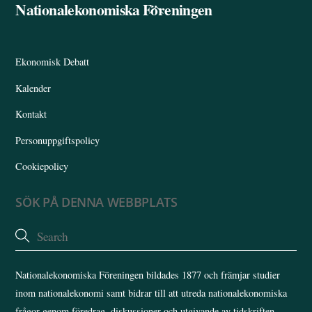
Nationalekonomiska Föreningen
Back
To
Top
Ekonomisk Debatt
Kalender
Kontakt
Personuppgiftspolicy
Cookiepolicy
SÖK PÅ DENNA WEBBPLATS
Nationalekonomiska Föreningen bildades 1877 och främjar studier
inom nationalekonomi samt bidrar till att utreda nationalekonomiska
frågor genom föredrag, diskussioner och utgivande av tidskriften