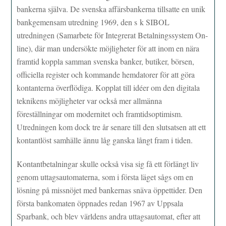
bankerna själva. De svenska affärsbankerna tillsatte en unik
bankgemensam utredning 1969, den s k SIBOL
utredningen (Samarbete för Integrerat Betalningssystem On-
line), där man undersökte möjligheter för att inom en nära
framtid koppla samman svenska banker, butiker, börsen,
officiella register och kommande hemdatorer för att göra
kontanterna överflödiga. Kopplat till idéer om den digitala
teknikens möjligheter var också mer allmänna
föreställningar om modernitet och framtidsoptimism.
Utredningen kom dock tre år senare till den slutsatsen att ett
kontantlöst samhälle ännu låg ganska långt fram i tiden.
Kontantbetalningar skulle också visa sig få ett förlängt liv
genom uttagsautomaterna, som i första läget sågs om en
lösning på missnöjet med bankernas snäva öppettider. Den
första bankomaten öppnades redan 1967 av Uppsala
Sparbank, och blev världens andra uttagsautomat, efter att