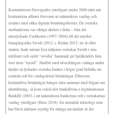
Kontantetoset försvagades ytterligare under 2000-talet när
kontanterna alltmer försvann ur människors vardag och
ersattes med olika digitala betalningsformer. De svenska
storbankerna var viktiga aktörer i detta – från det
misslyckade Cashkortet (1997–2004) till det mycket
framgångsrika Swish (2012–). Redan 2015, tre år efter
starten, hade nästan fyra miljoner svenskar Swish i sina
telefoner och ordet ”swisha” hamnade på Språkrådets lista
över årets ”nyord”. Jämfört med utvecklingen i många andra
länder så lyckades svenska banker i högre grad behålla sin
centrala roll för vardagslivets betalningar. Eftersom
kontantlösa betalningar hänger nära samman med frågan om
identifiering, så kom också den bankdrivna e-legitimationen
BankID (2003–) att naturalisera bankernas roll i svenskarnas
vardag ytterligare (Husz 2018). En moralisk teknologi som
har blivit närmast osynlig för många användare är det