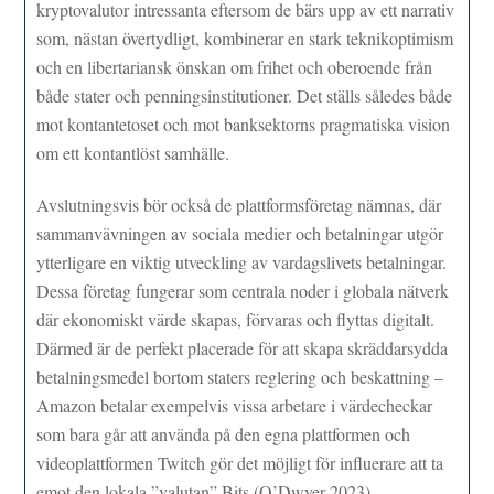
kryptovalutor intressanta eftersom de bärs upp av ett narrativ
som, nästan övertydligt, kombinerar en stark teknikoptimism
och en libertariansk önskan om frihet och oberoende från
både stater och penningsinstitutioner. Det ställs således både
mot kontantetoset och mot banksektorns pragmatiska vision
om ett kontantlöst samhälle.
Avslutningsvis bör också de plattformsföretag nämnas, där
sammanvävningen av sociala medier och betalningar utgör
ytterligare en viktig utveckling av vardagslivets betalningar.
Dessa företag fungerar som centrala noder i globala nätverk
där ekonomiskt värde skapas, förvaras och flyttas digitalt.
Därmed är de perfekt placerade för att skapa skräddarsydda
betalningsmedel bortom staters reglering och beskattning –
Amazon betalar exempelvis vissa arbetare i värdecheckar
som bara går att använda på den egna plattformen och
videoplattformen Twitch gör det möjligt för influerare att ta
emot den lokala ”valutan” Bits (O’Dwyer 2023).