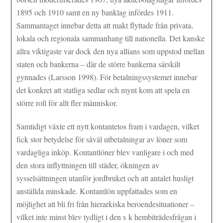
1895 och 1910 samt en ny banklag infördes 1911.
Sammantaget innebar detta att makt flyttade från privata,
lokala och regionala sammanhang till nationella. Det kanske
allra viktigaste var dock den nya allians som uppstod mellan
staten och bankerna – där de större bankerna särskilt
gynnades (Larsson 1998). För betalningssystemet innebar
det konkret att statliga sedlar och mynt kom att spela en
större roll för allt fler människor.
Samtidigt växte ett nytt kontantetos fram i vardagen, vilket
fick stor betydelse för såväl utbetalningar av löner som
vardagliga inköp. Kontantlöner blev vanligare i och med
den stora inflyttningen till städer, ökningen av
sysselsättningen utanför jordbruket och att antalet husligt
anställda minskade. Kontantlön uppfattades som en
möjlighet att bli fri från hierarkiska beroendesituationer –
vilket inte minst blev tydligt i den s k hembiträdesfrågan i