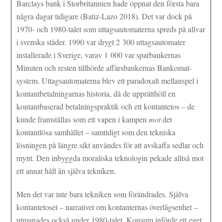
Barclays bank i Storbritannien hade öppnat den första bara
några dagar tidigare (Batiz-Lazo 2018). Det var dock på
1970- och 1980-talet som uttagsautomaterna spreds på allvar
i svenska städer. 1990 var drygt 2 300 uttagsautomater
installerade i Sverige, varav 1 000 var sparbankernas
Minuten och resten tillhörde affärsbankernas Bankomat-
system. Uttagsautomaterna blev ett paradoxalt mellanspel i
kontantbetalningarnas historia, då de upprätthöll en
kontantbaserad betalningspraktik och ett kontantetos – de
kunde framställas som ett vapen i kampen
mot
det
kontantlösa samhället – samtidigt som den tekniska
lösningen på längre sikt användes för att avskaffa sedlar och
mynt. Den inbyggda moraliska teknologin pekade alltså mot
ett annat håll än själva tekniken.
Men det var inte bara tekniken som förändrades. Själva
kontantetoset – narrativet om kontanternas överlägsenhet –
utmanades också under 1980-talet. Konsum införde ett eget