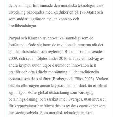
delbetalningar fintrimmade den moraliska teknologin vars
utveckling påbörjades med kreditkorten på 1960-talet och
som suddar ut gränsen mellan kontant- och
kreditbetalningar.
Paypal och Klarna var innovativa, samtidigt som de
fortfarande rörde sig inom de traditionella ramarna när det
gällde infrastruktur och reglering. Bitcoin, som lanserades
2009, och sedan följdes under 2010-talet av en flodvåg av
andra kryptovalutor, utgör däremot en innovation helt
utanför och ofta i direkt motsättning till det traditionella
systemet och dess aktörer (Broberg och Elliot 2023). Varken
bitcoin eller någon annan kryptovaluta har dock än etablerat
sig i någon större global utsträckning som vardaglig
betalningslösning (och särskilt inte i Sverige), utan intresset
för kryptovalutor har främst drivits av dess egenskaper som
investeringsobjekt. Som moralisk teknologi är dock