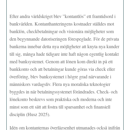
Efter andra världskriget blev ”kontantlös” ett framtidsord i
bankvärlden. Kontanthanteringens kostnader ställdes mot
banklön, checkbetalningar och visionära möjligheter som
den begynnande datoriseringen förespeglade. För de privata
bankerna innebar detta nya möjligheter att knyta nya kunder
till sig, många hade tidigare inte haft någon egentlig kontakt
med banksystemet. Genom att lönen kom direkt in på ett
bankkonto och att betalningar kunde göras via check eller
överföring, blev banksystemet i högre grad närvarande i
människors vardagsliv. Flera nya moraliska teknologier
byggdes in när betalningssystemet förändrades. Check- och
lönekonto beskrevs som praktiska och moderna och inte
minst som ett sätt att fostra till sparsamhet och finansiell
disciplin (Husz 2025).
Idén om kontanternas överlägsenhet utmanades också inifrån