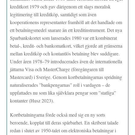
kreditkort 1979 och gav därigenom ett slags moralisk
legitimering till kreditköp, samtidigt som även
kooperationens representanter framhöll att det handlade om
ett betalningsmedel snarare än ett kreditinstrument. Det nya
Sparbankskortet som lanserades 1980 var ett kombinerat
betal-, kredit- och bankomatkort, vilket gjorde att gränserna
mellan kreditköp och kontantlös betalning blev suddigare.
Under åren 1978–79 introducerades även de internationella
jättarna Visa och MasterCharge (föregångaren till
Mastercard) i Sverige. Genom kortbetalningarnas spridning
naturaliserades ”bankpengarnas” roll i vardagen – de
uppfattades nu som lika självklara pengar som ”statliga”
kontanter (Husz 2023).
Kortbetalningarna förde också med sig en ny sorts
beroende, kopplat till deras spårbarhet. En skribent talade
redan i slutet av 1950-talet om elektroniska betalningar i