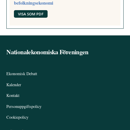
befolkningsekonomi
VISA SOM PDF
Nationalekonomiska Föreningen
Back
To
Top
Ekonomisk Debatt
Kalender
Kontakt
Personuppgiftspolicy
Cookiepolicy