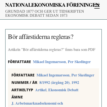
Skip
NATIONALEKONOMISKA FÖRENINGEN
Men
to
GRUNDAD 1877 OCH GER UT TIDSKRIFTEN
content
EKONOMISK DEBATT SEDAN 1973
Bör affärstiderna regleras?
Artikeln ”Bör affärstiderna regleras?” finns bara som PDF
Mikael Ingemarsson
Per Skedinger
,
FÖRFATTARE
Mikael Ingemarsson
Per Skedinger
,
FÖRFATTARE
8/1992 (årgång 20)
1992
,
NUMMER / ÅR
Artikel
Ekonomisk Debatt
,
ARTIKELTYP
ÄMNE
J. Arbetsmarknadsekonomi och