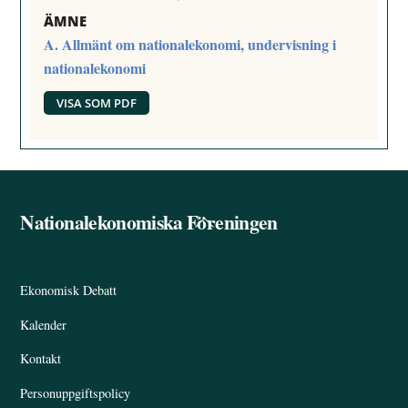
ÄMNE
A. Allmänt om nationalekonomi, undervisning i
nationalekonomi
VISA SOM PDF
Nationalekonomiska Föreningen
Back
To
Top
Ekonomisk Debatt
Kalender
Kontakt
Personuppgiftspolicy