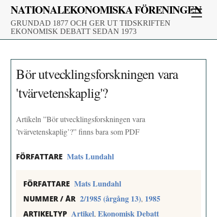
Skip
NATIONALEKONOMISKA FÖRENINGEN
Men
to
GRUNDAD 1877 OCH GER UT TIDSKRIFTEN
content
EKONOMISK DEBATT SEDAN 1973
Bör utvecklingsforskningen vara
'tvärvetenskaplig'?
Artikeln ”Bör utvecklingsforskningen vara
’tvärvetenskaplig’?” finns bara som PDF
Mats Lundahl
FÖRFATTARE
Mats Lundahl
FÖRFATTARE
2/1985 (årgång 13)
1985
,
NUMMER / ÅR
Artikel
Ekonomisk Debatt
,
ARTIKELTYP