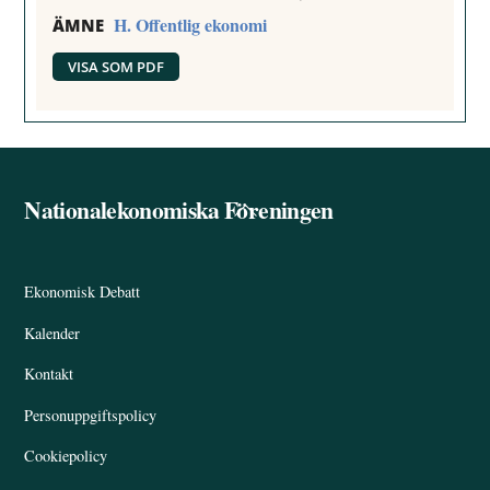
H. Offentlig ekonomi
ÄMNE
VISA SOM PDF
Nationalekonomiska Föreningen
Back
To
Top
Ekonomisk Debatt
Kalender
Kontakt
Personuppgiftspolicy
Cookiepolicy