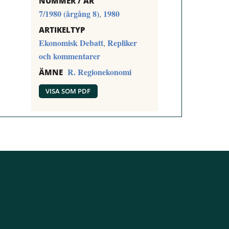
NUMMER / ÅR
7/1980 (årgång 8)
1980
,
ARTIKELTYP
Ekonomisk Debatt
Repliker
,
och kommentarer
R. Regionekonomi
ÄMNE
VISA SOM PDF