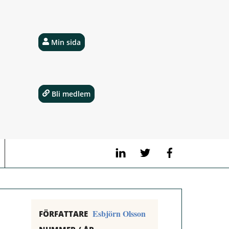
Min sida
Bli medlem
LinkedIn
Twitter
Facebook
Esbjörn Olsson
FÖRFATTARE