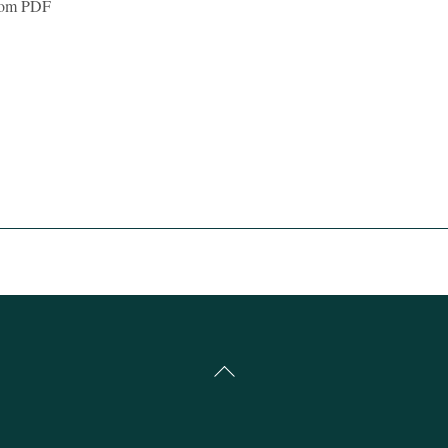
 som PDF
Back
To
Top