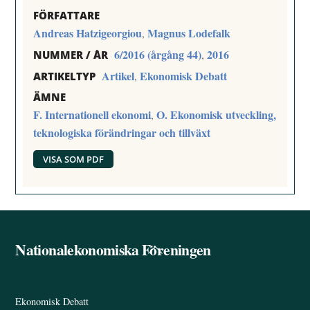
FÖRFATTARE
Andreas Hatzigeorgiou
Magnus Lodefalk
,
6/2016 (årgång 44)
2016
,
NUMMER / ÅR
Artikel
Ekonomisk Debatt
,
ARTIKELTYP
ÄMNE
F. Internationell ekonomi
O. Ekonomisk utveckling,
,
teknologiska förändringar och tillväxt
VISA SOM PDF
Nationalekonomiska Föreningen
Back
To
Top
Ekonomisk Debatt