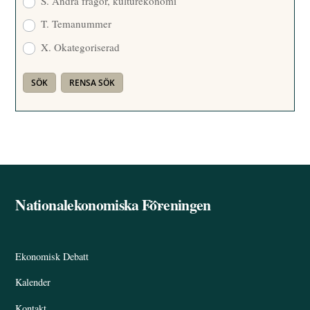
S. Andra frågor, kulturekonomi
T. Temanummer
X. Okategoriserad
Nationalekonomiska Föreningen
Back
To
Top
Ekonomisk Debatt
Kalender
Kontakt