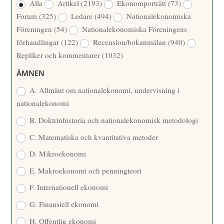
Alla
Artikel
(2193)
Ekonomporträtt
(73)
F
/
Forum
(325)
Ledare
(494)
Nationalekonomiska
A
Å
Föreningen
(54)
Nationalekonomiska Föreningens
T
R
förhandlingar
(122)
Recension/bokanmälan
(940)
T
Repliker och kommentarer
(1032)
A
R
ÄMNEN
E
A. Allmänt om nationalekonomi, undervisning i
nationalekonomi
B. Doktrinhistoria och nationalekonomisk metodologi
C. Matematiska och kvantitativa metoder
D. Mikroekonomi
E. Makroekonomi och penningteori
F. Internationell ekonomi
G. Finansiell ekonomi
H. Offentlig ekonomi