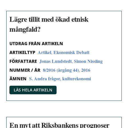
Lägre tillit med ökad etnisk
mångfald?
UTDRAG FRÅN ARTIKELN
Artikel
Ekonomisk Debatt
,
ARTIKELTYP
Jonas Lundstedt
Simon Nissling
,
FÖRFATTARE
8/2016 (årgång 44)
2016
,
NUMMER / ÅR
S. Andra frågor, kulturekonomi
ÄMNEN
LÄS HELA ARTIKELN
En myt att Riksbankens prognoser