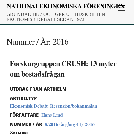
Skip
NATIONALEKONOMISKA FÖRENINGEN
Men
to
GRUNDAD 1877 OCH GER UT TIDSKRIFTEN
content
EKONOMISK DEBATT SEDAN 1973
Nummer / År:
2016
Forskargruppen CRUSH: 13 myter
om bostadsfrågan
UTDRAG FRÅN ARTIKELN
ARTIKELTYP
Ekonomisk Debatt
Recension/bokanmälan
,
Hans Lind
FÖRFATTARE
8/2016 (årgång 44)
2016
,
NUMMER / ÅR
ÄMNEN