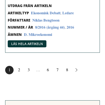
UTDRAG FRÅN ARTIKELN
Ekonomisk Debatt
Ledare
,
ARTIKELTYP
Niklas Bengtsson
FÖRFATTARE
8/2016 (årgång 44)
2016
,
NUMMER / ÅR
D. Mikroekonomi
ÄMNEN
LÄS HELA ARTIKELN
1
2
3
…
6
7
8