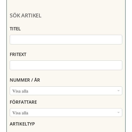
SÖK ARTIKEL
TITEL
FRITEXT
NUMMER / ÅR
N
Visa alla
U
FÖRFATTARE
M
F
Visa alla
M
Ö
E
ARTIKELTYP
R
R