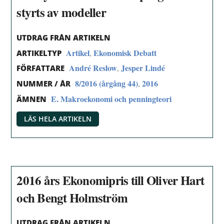
styrts av modeller
UTDRAG FRÅN ARTIKELN
Artikel
Ekonomisk Debatt
,
ARTIKELTYP
André Reslow
Jesper Lindé
,
FÖRFATTARE
8/2016 (årgång 44)
2016
,
NUMMER / ÅR
E. Makroekonomi och penningteori
ÄMNEN
LÄS HELA ARTIKELN
2016 års Ekonomipris till Oliver Hart
och Bengt Holmström
UTDRAG FRÅN ARTIKELN