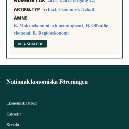
2014
1/2014 (årgång 42)
,
NUMMER / ÅR
Artikel
Ekonomisk Debatt
,
ARTIKELTYP
ÄMNE
E. Makroekonomi och penningteori
H. Offentlig
,
ekonomi
R. Regionekonomi
,
VISA SOM PDF
Nationalekonomiska Föreningen
Back
To
Top
Ekonomisk Debatt
Kalender
Kontakt