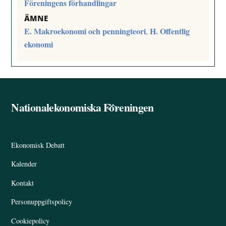
Föreningens förhandlingar
ÄMNE
E. Makroekonomi och penningteori
H. Offentlig
,
ekonomi
Nationalekonomiska Föreningen
Back
To
Top
Ekonomisk Debatt
Kalender
Kontakt
Personuppgiftspolicy
Cookiepolicy