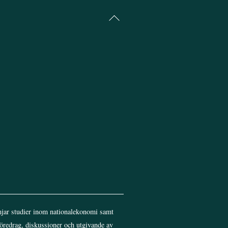
Back
To
Top
jar studier inom nationalekonomi samt
föredrag, diskussioner och utgivande av