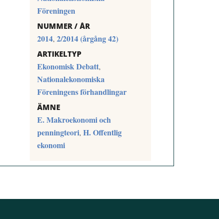
Föreningen
NUMMER / ÅR
2014
2/2014 (årgång 42)
,
ARTIKELTYP
Ekonomisk Debatt
,
Nationalekonomiska
Föreningens förhandlingar
ÄMNE
E. Makroekonomi och
penningteori
H. Offentlig
,
ekonomi