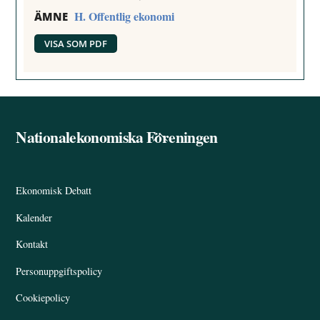
H. Offentlig ekonomi
ÄMNE
VISA SOM PDF
Nationalekonomiska Föreningen
Back
To
Top
Ekonomisk Debatt
Kalender
Kontakt
Personuppgiftspolicy
Cookiepolicy