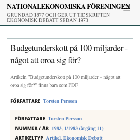
Skip
NATIONALEKONOMISKA FÖRENINGEN
Men
to
GRUNDAD 1877 OCH GER UT TIDSKRIFTEN
content
EKONOMISK DEBATT SEDAN 1973
Budgetunderskott på 100 miljarder -
något att oroa sig för?
Artikeln ”Budgetunderskott på 100 miljarder – något att
oroa sig för?” finns bara som PDF
Torsten Persson
FÖRFATTARE
Torsten Persson
FÖRFATTARE
1983
1/1983 (årgång 11)
,
NUMMER / ÅR
Artikel
Ekonomisk Debatt
,
ARTIKELTYP