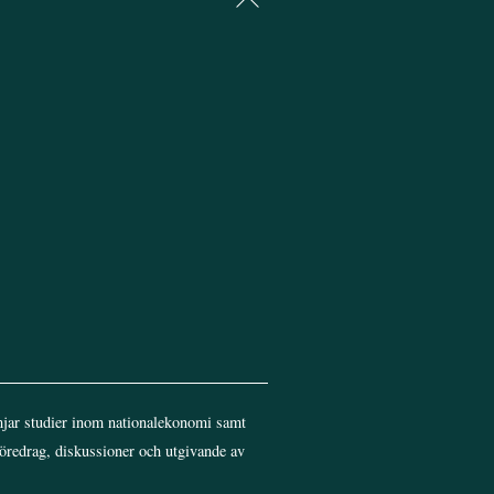
To
Top
jar studier inom nationalekonomi samt
föredrag, diskussioner och utgivande av