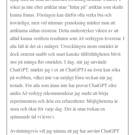
söker ju inte efter artiklar utan ”hittar på” artiklar som skulle
kunna finnas. Förslagen kan därför ofta verka bra och
trovärdiga, men vid närmare granskning märker man att
artiklarna sällan existerar. Detta understryker vikten av att
alltid kunna verifiera resultaten som AI-verktygen levererar. I
alla fall är det så i nuläget. Utvecklingen inom området är
dock extremt snabb och snart kanske tillförlitligheten blivit
stor på många fler områden. I dag, när jag använde
ChatGPT, märkte jag t ex att ChatGPT4 nu även kan söka
på webben, vilket inte var möjligt förra veckan när jag
testade. För alla som ännu inte har provat ChatGPT eller
andra AI-verktyg rekommenderar jag starkt att börja
experimentera och dela era erfarenheter. Möjligheterna är
stora och ökar för varje dag. Det är utan tvekan en
spännande tid vi lever i.
Avslutningsvis vill jag nämna att jag har använt ChatGPT