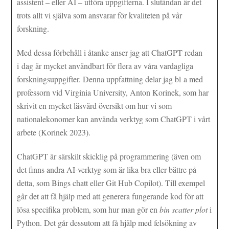
assistent – eller AI – utföra uppgifterna. I slutändan är det
trots allt vi själva som ansvarar för kvaliteten på vår
forskning.
Med dessa förbehåll i åtanke anser jag att ChatGPT redan
i dag är mycket användbart för flera av våra vardagliga
forskningsuppgifter. Denna uppfattning delar jag bl a med
professorn vid Virginia University, Anton Korinek, som har
skrivit en mycket läsvärd översikt om hur vi som
nationalekonomer kan använda verktyg som ChatGPT i vårt
arbete (Korinek 2023).
ChatGPT är särskilt skicklig på programmering (även om
det finns andra AI-verktyg som är lika bra eller bättre på
detta, som Bings chatt eller Git Hub Copilot). Till exempel
går det att få hjälp med att generera fungerande kod för att
lösa specifika problem, som hur man gör en
bin scatter plot
i
Python. Det går dessutom att få hjälp med felsökning av