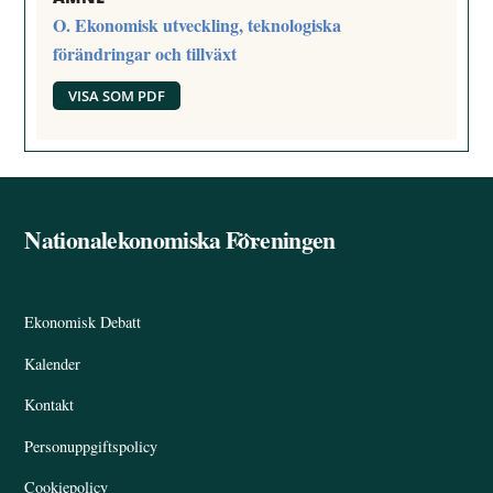
O. Ekonomisk utveckling, teknologiska
förändringar och tillväxt
VISA SOM PDF
Nationalekonomiska Föreningen
Back
To
Top
Ekonomisk Debatt
Kalender
Kontakt
Personuppgiftspolicy
Cookiepolicy