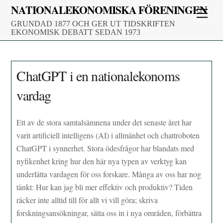
Skip
NATIONALEKONOMISKA FÖRENINGEN
Men
to
GRUNDAD 1877 OCH GER UT TIDSKRIFTEN
content
EKONOMISK DEBATT SEDAN 1973
ChatGPT i en nationalekonoms
vardag
Ett av de stora samtalsämnena under det senaste året har
varit artificiell intelligens (AI) i allmänhet och chattroboten
ChatGPT i synnerhet. Stora ödesfrågor har blandats med
nyfikenhet kring hur den här nya typen av verktyg kan
underlätta vardagen för oss forskare. Många av oss har nog
tänkt: Hur kan jag bli mer effektiv och produktiv? Tiden
räcker inte alltid till för allt vi vill göra; skriva
forskningsansökningar, sätta oss in i nya områden, förbättra