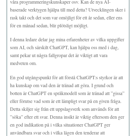
våra programmeringskunskaper osv. Kan de nya AI-
baserade verktygen hjälpa till med detta? Utvecklingen sker i
rask takt och det som var omöjligt för ett år sedan, eller ens
för en månad sedan, blir plötsligt möjligt.
I denna ledare delar jag mina erfarenheter av vilka uppgifter
som AI, och särskilt ChatGPT, kan hjälpa oss med i dag,
samt pekar ut några fallgropar det är viktigt att vara
medveten om.
En god utgångspunkt för att förstå ChatGPT:s styrkor är att
ha kunskap om vad den är tränad att göra. I grund och
botten är ChatGPT en språkmodell som är tränad att ”gissa”
eller förutse vad som är ett lämpligt svar på en given fråga.
Detta skiljer sig från ett uppslagsverk som används för att
”söka” efter ett svar. Denna insikt är viktig eftersom den ger
en god indikation på i vilka situationer ChatGPT ger
användbara svar och i vilka lägen den tenderar att