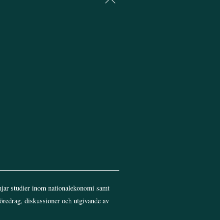
To
Top
jar studier inom nationalekonomi samt
föredrag, diskussioner och utgivande av