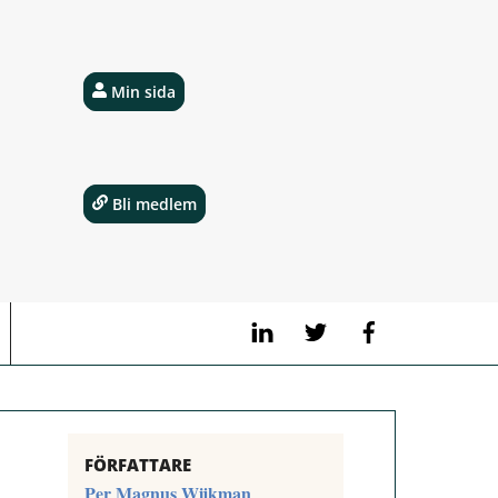
Min sida
Bli medlem
LinkedIn
Twitter
Facebook
FÖRFATTARE
Per Magnus Wijkman