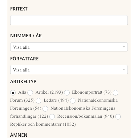
FRITEXT
NUMMER / ÅR
N
Visa alla
U
FÖRFATTARE
M
F
Visa alla
M
Ö
E
ARTIKELTYP
R
R
Alla
Artikel
(2193)
Ekonomporträtt
(73)
F
/
Forum
(325)
Ledare
(494)
Nationalekonomiska
A
Å
Föreningen
(54)
Nationalekonomiska Föreningens
T
R
förhandlingar
(122)
Recension/bokanmälan
(940)
T
Repliker och kommentarer
(1032)
A
R
ÄMNEN