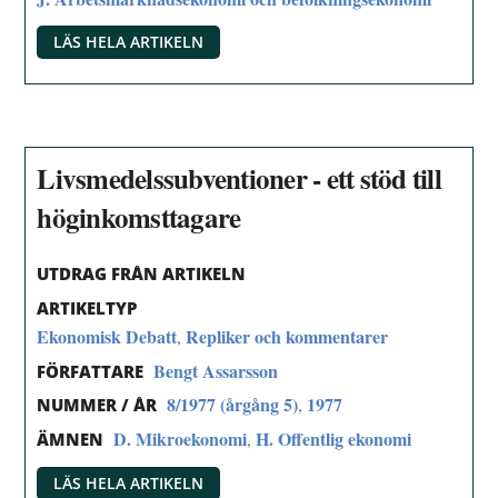
LÄS HELA ARTIKELN
Livsmedelssubventioner - ett stöd till
höginkomsttagare
UTDRAG FRÅN ARTIKELN
ARTIKELTYP
Ekonomisk Debatt
Repliker och kommentarer
,
Bengt Assarsson
FÖRFATTARE
8/1977 (årgång 5)
1977
,
NUMMER / ÅR
D. Mikroekonomi
H. Offentlig ekonomi
,
ÄMNEN
LÄS HELA ARTIKELN