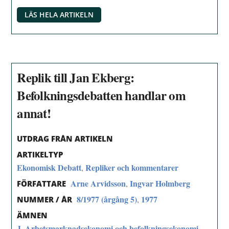
LÄS HELA ARTIKELN
Replik till Jan Ekberg:
Befolkningsdebatten handlar om
annat!
UTDRAG FRÅN ARTIKELN
ARTIKELTYP
Ekonomisk Debatt
Repliker och kommentarer
,
Arne Arvidsson
Ingvar Holmberg
,
FÖRFATTARE
8/1977 (årgång 5)
1977
,
NUMMER / ÅR
ÄMNEN
J. Arbetsmarknadsekonomi och befolkningsekonomi