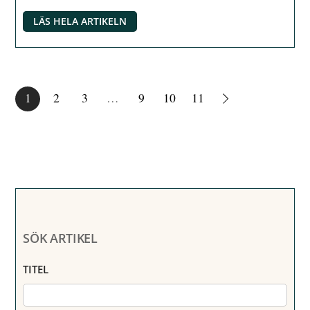
LÄS HELA ARTIKELN
1
2
3
…
9
10
11
SÖK ARTIKEL
TITEL