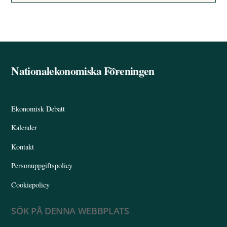
Nationalekonomiska Föreningen
Back
To
Top
Ekonomisk Debatt
Kalender
Kontakt
Personuppgiftspolicy
Cookiepolicy
SÖK PÅ DENNA WEBBPLATS