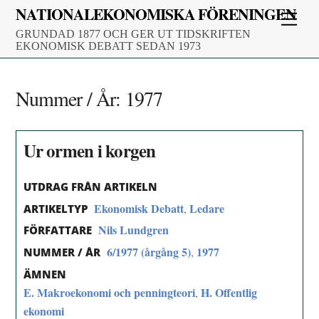
Skip
NATIONALEKONOMISKA FÖRENINGEN
Men
to
GRUNDAD 1877 OCH GER UT TIDSKRIFTEN
content
EKONOMISK DEBATT SEDAN 1973
Nummer / År:
1977
Ur ormen i korgen
UTDRAG FRÅN ARTIKELN
Ekonomisk Debatt
Ledare
,
ARTIKELTYP
Nils Lundgren
FÖRFATTARE
6/1977 (årgång 5)
1977
,
NUMMER / ÅR
ÄMNEN
E. Makroekonomi och penningteori
H. Offentlig
,
ekonomi