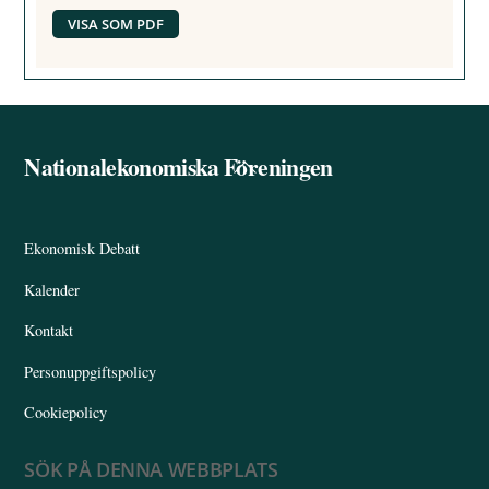
VISA SOM PDF
Nationalekonomiska Föreningen
Back
To
Top
Ekonomisk Debatt
Kalender
Kontakt
Personuppgiftspolicy
Cookiepolicy
SÖK PÅ DENNA WEBBPLATS