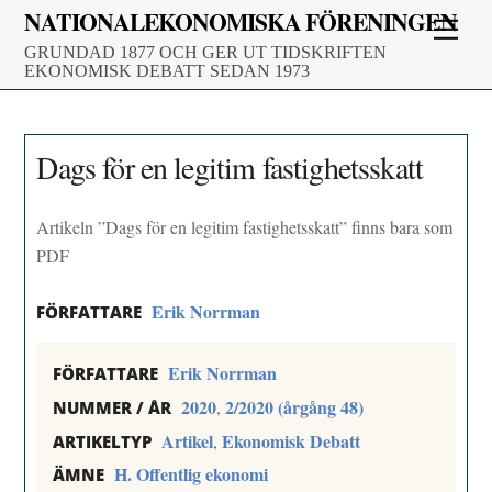
Skip
NATIONALEKONOMISKA FÖRENINGEN
Men
to
GRUNDAD 1877 OCH GER UT TIDSKRIFTEN
content
EKONOMISK DEBATT SEDAN 1973
Dags för en legitim fastighetsskatt
Artikeln ”Dags för en legitim fastighetsskatt” finns bara som
PDF
Erik Norrman
FÖRFATTARE
Erik Norrman
FÖRFATTARE
2020
2/2020 (årgång 48)
,
NUMMER / ÅR
Artikel
Ekonomisk Debatt
,
ARTIKELTYP
H. Offentlig ekonomi
ÄMNE