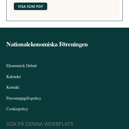
VISA SOM PDF
Nationalekonomiska Föreningen
Back
To
Top
Ekonomisk Debatt
Kalender
Kontakt
Personuppgiftspolicy
Cookiepolicy
SÖK PÅ DENNA WEBBPLATS