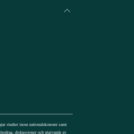
Back
To
Top
jar studier inom nationalekonomi samt
föredrag, diskussioner och utgivande av