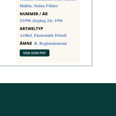
Hultén
Stefan Fölster
,
NUMMER / ÅR
2/1996 (årgång 24)
1996
,
ARTIKELTYP
Artikel
Ekonomisk Debatt
,
R. Regionekonomi
ÄMNE
VISA SOM PDF