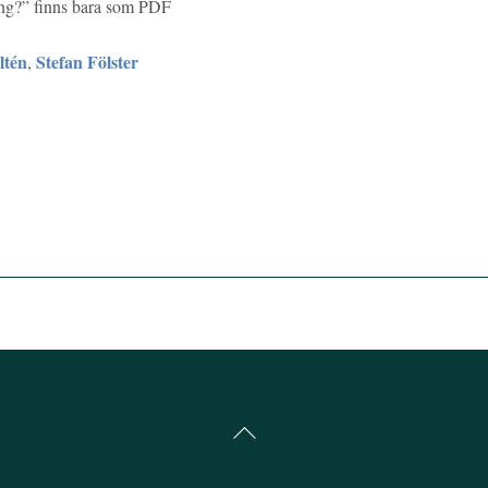
ring?” finns bara som PDF
ltén
Stefan Fölster
,
Back
To
Top