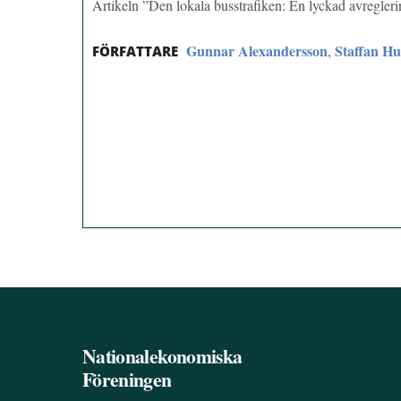
Artikeln ”Den lokala busstrafiken: En lyckad avregle
Gunnar Alexandersson
Staffan Hu
,
FÖRFATTARE
Nationalekonomiska
Föreningen