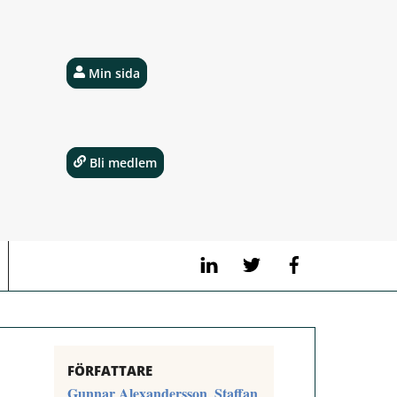
Min sida
Bli medlem
LinkedIn
Twitter
Facebook
FÖRFATTARE
Gunnar Alexandersson
Staffan
,