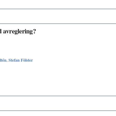
d avreglering?
ltén
Stefan Fölster
,