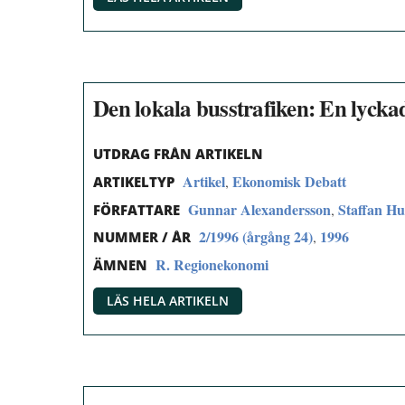
Den lokala busstrafiken: En lycka
UTDRAG FRÅN ARTIKELN
Artikel
Ekonomisk Debatt
,
ARTIKELTYP
Gunnar Alexandersson
Staffan Hu
,
FÖRFATTARE
2/1996 (årgång 24)
1996
,
NUMMER / ÅR
R. Regionekonomi
ÄMNEN
LÄS HELA ARTIKELN