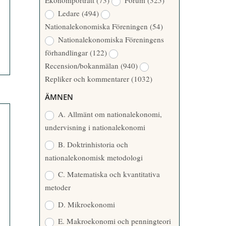
Ekonomporträtt
(73)
Forum
(325)
A
Å
Ledare
(494)
T
R
Nationalekonomiska Föreningen
(54)
T
Nationalekonomiska Föreningens
A
förhandlingar
(122)
R
Recension/bokanmälan
(940)
E
Repliker och kommentarer
(1032)
ÄMNEN
A. Allmänt om nationalekonomi,
undervisning i nationalekonomi
B. Doktrinhistoria och
nationalekonomisk metodologi
C. Matematiska och kvantitativa
metoder
D. Mikroekonomi
E. Makroekonomi och penningteori