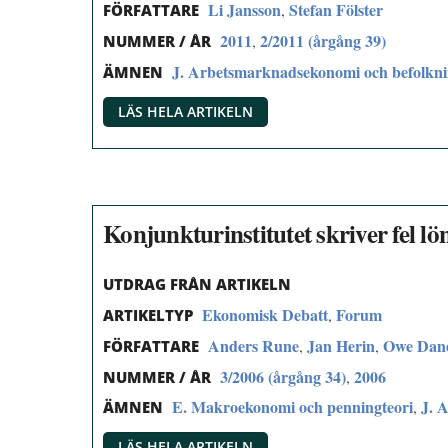
Li Jansson
Stefan Fölster
,
FÖRFATTARE
2011
2/2011 (årgång 39)
,
NUMMER / ÅR
J. Arbetsmarknadsekonomi och befolkn
ÄMNEN
LÄS HELA ARTIKELN
Konjunkturinstitutet skriver fel l
UTDRAG FRÅN ARTIKELN
Ekonomisk Debatt
Forum
,
ARTIKELTYP
Anders Rune
Jan Herin
Owe Dan
,
,
FÖRFATTARE
3/2006 (årgång 34)
2006
,
NUMMER / ÅR
E. Makroekonomi och penningteori
J. 
,
ÄMNEN
LÄS HELA ARTIKELN