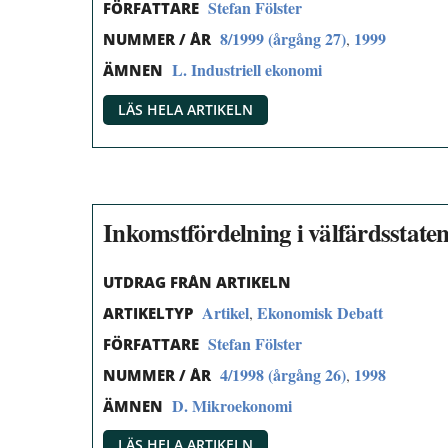
Stefan Fölster
FÖRFATTARE
8/1999 (årgång 27)
1999
,
NUMMER / ÅR
L. Industriell ekonomi
ÄMNEN
LÄS HELA ARTIKELN
Inkomstfördelning i välfärdsstate
UTDRAG FRÅN ARTIKELN
Artikel
Ekonomisk Debatt
,
ARTIKELTYP
Stefan Fölster
FÖRFATTARE
4/1998 (årgång 26)
1998
,
NUMMER / ÅR
D. Mikroekonomi
ÄMNEN
LÄS HELA ARTIKELN