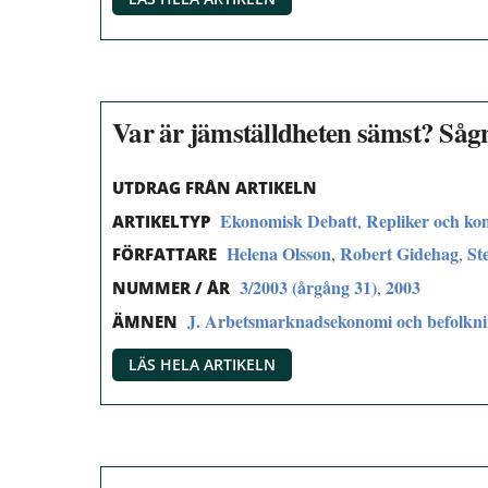
Var är jämställdheten sämst? Sågn
UTDRAG FRÅN ARTIKELN
Ekonomisk Debatt
Repliker och k
,
ARTIKELTYP
Helena Olsson
Robert Gidehag
St
,
,
FÖRFATTARE
3/2003 (årgång 31)
2003
,
NUMMER / ÅR
J. Arbetsmarknadsekonomi och befolkn
ÄMNEN
LÄS HELA ARTIKELN