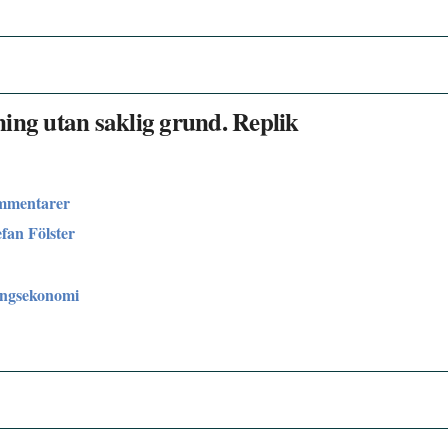
ing utan saklig grund. Replik
ommentarer
efan Fölster
ingsekonomi