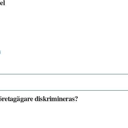
el
i
företagägare diskrimineras?