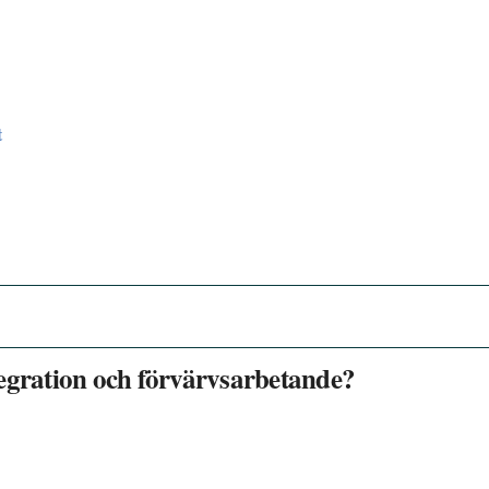
t
tegration och förvärvsarbetande?