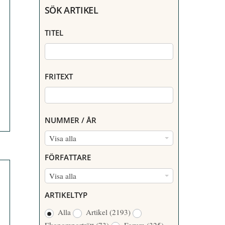
SÖK ARTIKEL
TITEL
FRITEXT
NUMMER / ÅR
N
Visa alla
U
FÖRFATTARE
M
F
Visa alla
M
Ö
E
ARTIKELTYP
R
R
Alla
Artikel
(2193)
F
/