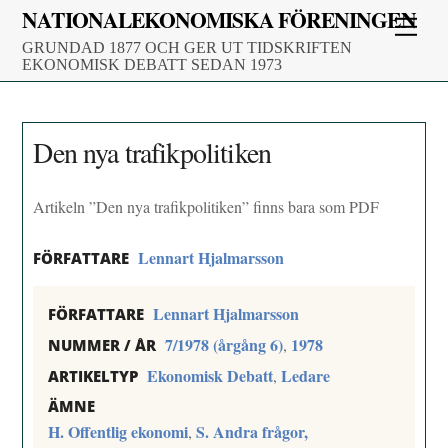
Skip
NATIONALEKONOMISKA FÖRENINGEN
Men
to
GRUNDAD 1877 OCH GER UT TIDSKRIFTEN
content
EKONOMISK DEBATT SEDAN 1973
Den nya trafikpolitiken
Artikeln ”Den nya trafikpolitiken” finns bara som PDF
Lennart Hjalmarsson
FÖRFATTARE
Lennart Hjalmarsson
FÖRFATTARE
7/1978 (årgång 6)
1978
,
NUMMER / ÅR
Ekonomisk Debatt
Ledare
,
ARTIKELTYP
ÄMNE
H. Offentlig ekonomi
S. Andra frågor,
,