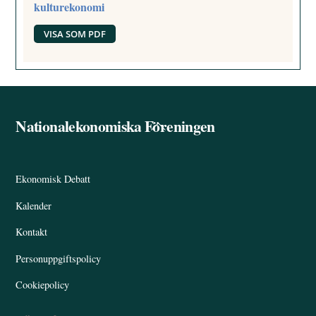
kulturekonomi
VISA SOM PDF
Nationalekonomiska Föreningen
Back
To
Top
Ekonomisk Debatt
Kalender
Kontakt
Personuppgiftspolicy
Cookiepolicy