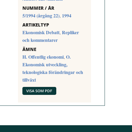
NUMMER / ÅR
5/1994 (årgång 22)
1994
,
ARTIKELTYP
Ekonomisk Debatt
Repliker
,
och kommentarer
ÄMNE
H. Offentlig ekonomi
O.
,
Ekonomisk utveckling,
teknologiska förändringar och
tillväxt
VISA SOM PDF