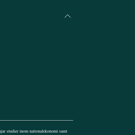
Back
To
Top
jar studier inom nationalekonomi samt