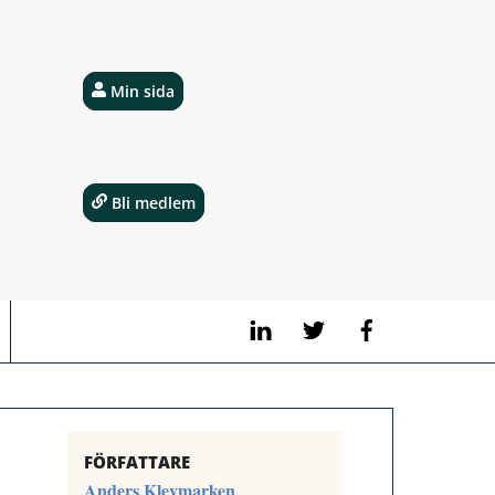
Min sida
Bli medlem
LinkedIn
Twitter
Facebook
FÖRFATTARE
Anders Klevmarken