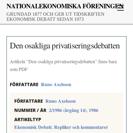
Skip
NATIONALEKONOMISKA FÖRENINGEN
Men
to
GRUNDAD 1877 OCH GER UT TIDSKRIFTEN
content
EKONOMISK DEBATT SEDAN 1973
Den osakliga privatiseringsdebatten
Artikeln ”Den osakliga privatiseringsdebatten” finns bara
som PDF
Runo Axelsson
FÖRFATTARE
Runo Axelsson
FÖRFATTARE
2/1986 (årgång 14)
1986
,
NUMMER / ÅR
ARTIKELTYP
Ekonomisk Debatt
Repliker och kommentarer
,