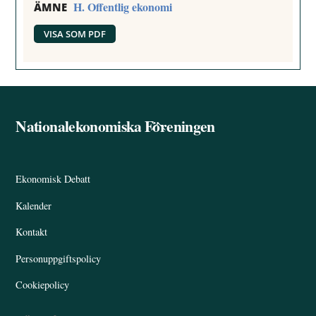
H. Offentlig ekonomi
ÄMNE
VISA SOM PDF
Nationalekonomiska Föreningen
Back
To
Top
Ekonomisk Debatt
Kalender
Kontakt
Personuppgiftspolicy
Cookiepolicy