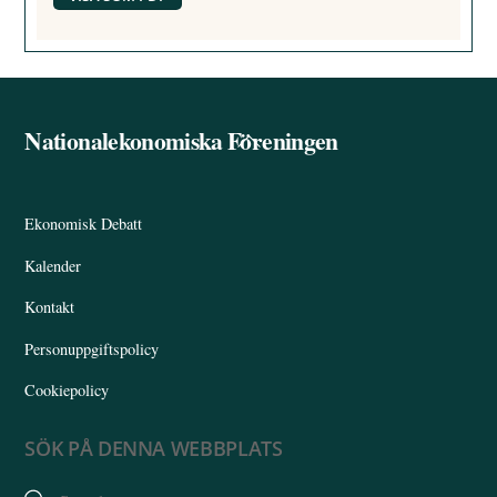
Nationalekonomiska Föreningen
Back
To
Top
Ekonomisk Debatt
Kalender
Kontakt
Personuppgiftspolicy
Cookiepolicy
SÖK PÅ DENNA WEBBPLATS