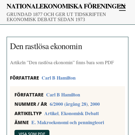
Skip
NATIONALEKONOMISKA FÖRENINGEN
Men
to
GRUNDAD 1877 OCH GER UT TIDSKRIFTEN
content
EKONOMISK DEBATT SEDAN 1973
Den rastlösa ekonomin
Artikeln ”Den rastlösa ekonomin” finns bara som PDF
Carl B Hamilton
FÖRFATTARE
Carl B Hamilton
FÖRFATTARE
6/2000 (årgång 28)
2000
,
NUMMER / ÅR
Artikel
Ekonomisk Debatt
,
ARTIKELTYP
E. Makroekonomi och penningteori
ÄMNE
VISA SOM PDF