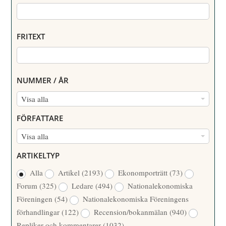
FRITEXT
NUMMER / ÅR
N
Visa alla
U
FÖRFATTARE
M
F
Visa alla
M
Ö
E
ARTIKELTYP
R
R
Alla
Artikel
(2193)
Ekonomporträtt
(73)
F
/
Forum
(325)
Ledare
(494)
Nationalekonomiska
A
Å
Föreningen
(54)
Nationalekonomiska Föreningens
T
R
förhandlingar
(122)
Recension/bokanmälan
(940)
T
Repliker och kommentarer
(1032)