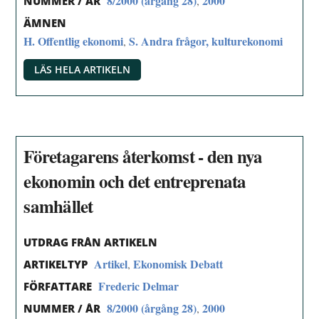
8/2000 (årgång 28)
2000
,
NUMMER / ÅR
ÄMNEN
H. Offentlig ekonomi
S. Andra frågor, kulturekonomi
,
LÄS HELA ARTIKELN
Företagarens återkomst - den nya
ekonomin och det entreprenata
samhället
UTDRAG FRÅN ARTIKELN
Artikel
Ekonomisk Debatt
,
ARTIKELTYP
Frederic Delmar
FÖRFATTARE
8/2000 (årgång 28)
2000
,
NUMMER / ÅR