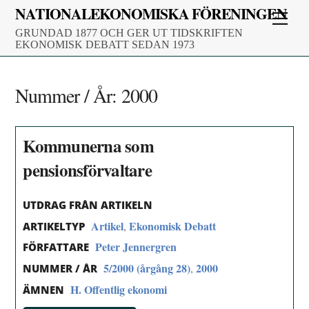
Skip
NATIONALEKONOMISKA FÖRENINGEN
Men
to
GRUNDAD 1877 OCH GER UT TIDSKRIFTEN
content
EKONOMISK DEBATT SEDAN 1973
Nummer / År:
2000
Kommunerna som
pensionsförvaltare
UTDRAG FRÅN ARTIKELN
Artikel
Ekonomisk Debatt
,
ARTIKELTYP
Peter Jennergren
FÖRFATTARE
5/2000 (årgång 28)
2000
,
NUMMER / ÅR
H. Offentlig ekonomi
ÄMNEN