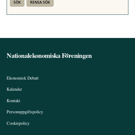
Nationalekonomiska Föreningen
Back
To
Top
Ekonomisk Debatt
Kalender
Kontakt
Personuppgiftspolicy
Cookiepolicy