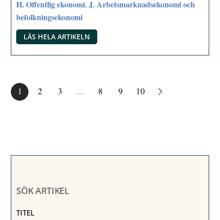
H. Offentlig ekonomi
J. Arbetsmarknadsekonomi och
,
befolkningsekonomi
LÄS HELA ARTIKELN
1
2
3
…
8
9
10
SÖK ARTIKEL
TITEL