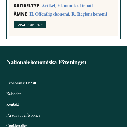
Artikel
Ekonomisk Debatt
,
ARTIKELTYP
H. Offentlig ekonomi
R. Regionekonomi
,
ÄMNE
VISA SOM PDF
Nationalekonomiska Föreningen
Back
To
Top
Ekonomisk Debatt
Kalender
Kontakt
Personuppgiftspolicy
Cookiepolicy