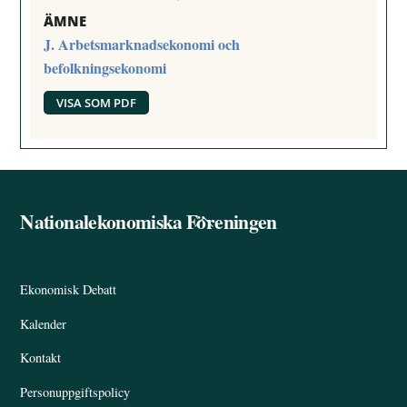
ÄMNE
J. Arbetsmarknadsekonomi och
befolkningsekonomi
VISA SOM PDF
Nationalekonomiska Föreningen
Back
To
Top
Ekonomisk Debatt
Kalender
Kontakt
Personuppgiftspolicy