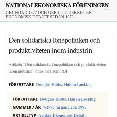
Skip
NATIONALEKONOMISKA FÖRENINGEN
Men
to
GRUNDAD 1877 OCH GER UT TIDSKRIFTEN
content
EKONOMISK DEBATT SEDAN 1973
Den solidariska lönepolitiken och
produktiviteten inom industrin
Artikeln ”Den solidariska lönepolitiken och produktiviteten
inom industrin” finns bara som PDF
Douglas Hibbs
Håkan Locking
,
FÖRFATTARE
Douglas Hibbs
Håkan Locking
,
FÖRFATTARE
7/1995 (årgång 23)
1995
,
NUMMER / ÅR
Artikel
Ekonomisk Debatt
,
ARTIKELTYP