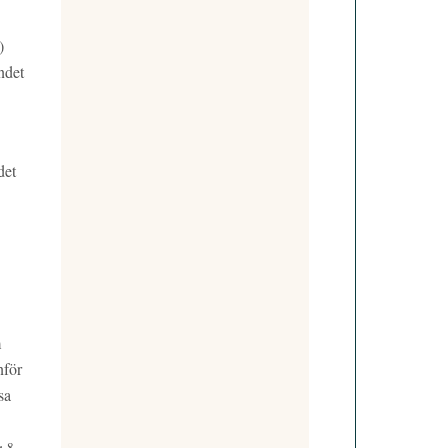
)
ndet
det
m
nför
sa
8