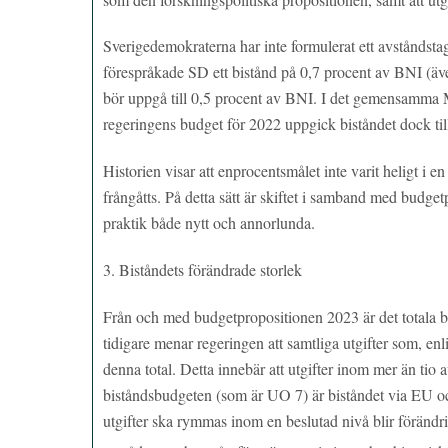
Sverigedemokraterna har inte formulerat ett avståndstag
förespråkade SD ett bistånd på 0,7 procent av BNI (äve
bör uppgå till 0,5 procent av BNI. I det gemensamma 
regeringens budget för 2022 uppgick biståndet dock ti
Historien visar att enprocentsmålet inte varit heligt i e
frångåtts. På detta sätt är skiftet i samband med budg
praktik både nytt och annorlunda.
3. Biståndets förändrade storlek
Från och med budgetpropositionen 2023 är det totala bi
tidigare menar regeringen att samtliga utgifter som, 
denna total. Detta innebär att utgifter inom mer än tio
biståndsbudgeten (som är UO 7) är biståndet via EU oc
utgifter ska rymmas inom en beslutad nivå blir föränd