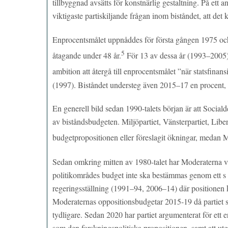
tillbyggnad avsätts för konstnärlig gestaltning. På ett an
viktigaste partiskiljande frågan inom biståndet, att de
Enprocentsmålet uppnåddes för första gången 1975 och f
5
åtagande under 48 år.
För 13 av dessa år (1993–2005) u
ambition att återgå till enprocentsmålet ”när statsfinansie
(1997). Biståndet understeg även 2015–17 en procent,
En generell bild sedan 1990-talets början är att Social
av biståndsbudgeten. Miljöpartiet, Vänsterpartiet, Libe
budgetpropositionen eller föreslagit ökningar, medan 
Sedan omkring mitten av 1980-talet har Moderaterna vari
politikområdes budget inte ska bestämmas genom ett s 
regeringsställning (1991–94, 2006–14) där positionen k
Moderaternas oppositionsbudgetar 2015-19 då partiet s
tydligare. Sedan 2020 har partiet argumenterat för ett
som den forskningspolitiska propositionen, samt att ut