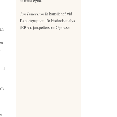
är mina egna.
Jan Pettersson
är kanslichef vid
Expertgruppen för biståndsanalys
(EBA).
jan.pettersson@gov.se
dan
en
t
and
0).
et