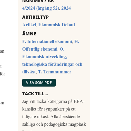
NUMMER / ÅR
4/2024 (årgång 52)
2024
,
ARTIKELTYP
Artikel
Ekonomisk Debatt
,
ÄMNE
F. Internationell ekonomi
H.
,
Offentlig ekonomi
O.
,
lan
Ekonomisk utveckling,
teknologiska förändringar och
t
tillväxt
T. Temanummer
,
för
VISA SOM PDF
TACK TILL...
Jag vill tacka kollegorna på EBA-
som
kansliet för synpunkter på ett
tidigare utkast. Alla återstående
sakliga och pedagogiska magplask