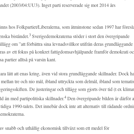
tåndet (2003/04:UU3). Inget parti reserverade sig mot 2014 års
finns hos Folkpartiet/Liberalerna, som åtminstone sedan 1997 har föresl
3
venska biståndet.
Sverigedemokraterna stöder i stort den övergripande
llägg om ”att förbättra sina levnadsvillkor utifrån deras grundläggande
aras av ett fokus på konkret fattigdomsavhjälpande framför demokrati o
 partier alltså på varsin kant.
vara lätt att enas kring, även vid stora grundläggande skillnader. Dock h
 mellan tre och nio mål, ibland uttryckta som delmål, ibland som temati
ringsskiften. De justeringar och tillägg som gjorts över tid (t ex klima
4
d än med partipolitiska skillnader.
Den övergripande bilden är därför a
 tidiga 1990-talets. Det innebär dock inte att alternativ till rådande ordn
demokraterna.
av snabb och uthållig ekonomisk tillväxt som ett medel för