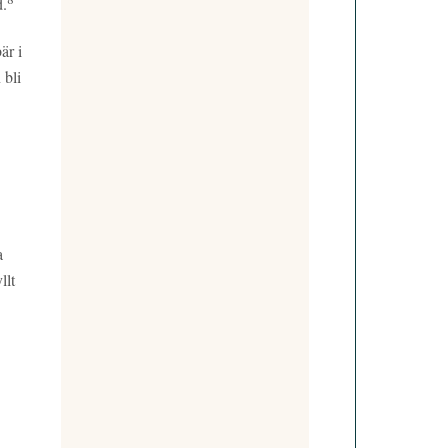
d.
är i
 bli
.
a
llt