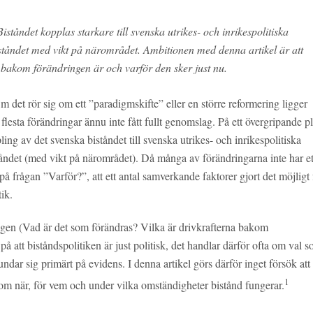
iståndet kopplas starkare till svenska utrikes- och inrikespolitiska
iståndet med vikt på närområdet.
Ambitionen med denna artikel är att
 bakom förändringen är och varför den sker just nu.
m det rör sig om ett ”paradigmskifte” eller en större reformering ligger
e flesta förändringar ännu inte fått fullt genomslag. På ett övergripande p
g av det svenska biståndet till svenska utrikes- och inrikespolitiska
ståndet (med vikt på närområdet). Då många av förändringarna inte har et
på frågan ”Varför?”, att ett antal samverkande faktorer gjort det möjligt 
tik.
ngen (Vad är det som förändras? Vilka är drivkrafterna bakom
 på att biståndspolitiken är just politisk, det handlar därför ofta om val 
undar sig primärt på evidens. I denna artikel görs därför inget försök att
1
om när, för vem och under vilka omständigheter bistånd fungerar.