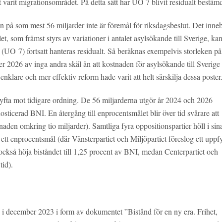
kt varit migrationsområdet. På detta sätt har UO 7 blivit residualt bestäm
en på som mest 56 miljarder inte är föremål för riksdagsbeslut. Det inneb
et, som främst styrs av variationer i antalet asylsökande till Sverige, kan
 (UO 7) fortsatt hanteras residualt. Så beräknas exempelvis storleken på
r 2026 av inga andra skäl än att kostnaden för asylsökande till Sverige
klare och mer effektiv reform hade varit att helt särskilja dessa poster
lyfta mot tidigare ordning. De 56 miljarderna utgör år 2024 och 2026
ticerad BNI. En återgång till enprocentsmålet blir över tid svårare att
lnaden omkring tio miljarder). Samtliga fyra oppositionspartier höll i sin
ett enprocentsmål (där Vänsterpartiet och Miljöpartiet föreslog ett uppfy
 också höja biståndet till 1,25 procent av BNI, medan Centerpartiet och
tid).
s i december 2023 i form av dokumentet ”Bistånd för en ny era. Frihet,