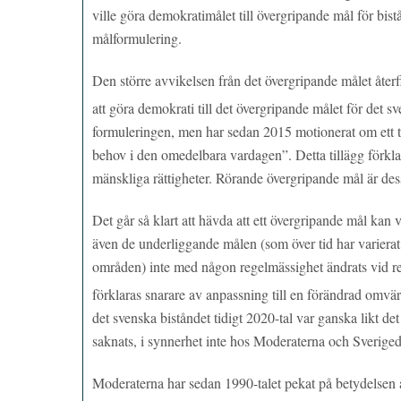
ville göra demokratimålet till övergripande mål för bis
målformulering.
Den större avvikelsen från det övergripande målet åter
att göra demokrati till det övergripande målet för det s
formuleringen, men har sedan 2015 motionerat om ett ti
behov i den omedelbara vardagen”. Detta tillägg förkl
mänskliga rättigheter. Rörande övergripande mål är dessa
Det går så klart att hävda att ett övergripande mål kan 
även de underliggande målen (som över tid har varierat
områden) inte med någon regelmässighet ändrats vid rege
förklaras snarare av anpassning till en förändrad omvärl
det svenska biståndet tidigt 2020-tal var ganska likt det
saknats, i synnerhet inte hos Moderaterna och Sverige
Moderaterna har sedan 1990-talet pekat på betydelsen 