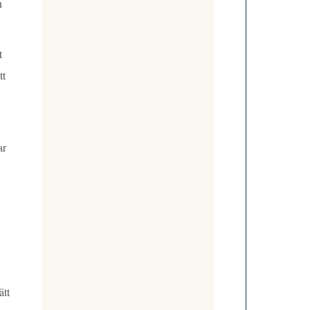
n
t
tt
ar
ätt