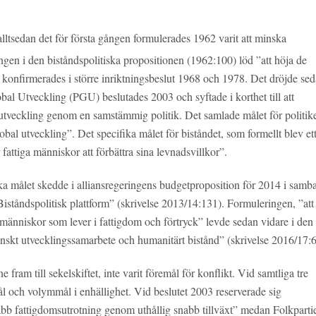
lltsedan det för första gången formulerades 1962 varit att minska
gen i den biståndspolitiska propositionen (1962:100) löd ”att höja de
 konfirmerades i större inriktningsbeslut 1968 och 1978. Det dröjde se
obal Utveckling (PGU) beslutades 2003 och syftade i korthet till att
al utveckling genom en samstämmig politik. Det samlade målet för politik
lobal utveckling”. Det specifika målet för biståndet, som formellt blev et
r fattiga människor att förbättra sina levnadsvillkor”.
iska målet skedde i alliansregeringens budgetproposition för 2014 i samb
”Biståndspolitisk plattform” (skrivelse 2013/14:131). Formuleringen, ”att
r människor som lever i fattigdom och förtryck” levde sedan vidare i den
nskt utvecklingssamarbete och humanitärt bistånd” (skrivelse 2016/17:6
fram till sekelskiftet, inte varit föremål för konflikt. Vid samtliga tre
 och volymmål i enhällighet. Vid beslutet 2003 reserverade sig
bb fattigdomsutrotning genom uthållig snabb tillväxt” medan Folkparti