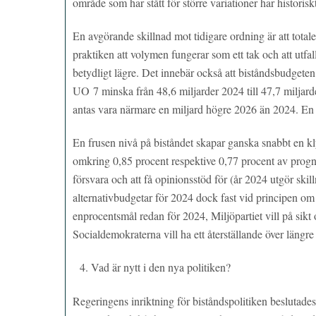
område som har stått för större variationer har historis
En avgörande skillnad mot tidigare ordning är att total
praktiken att volymen fungerar som ett tak och att utfall
betydligt lägre. Det innebär också att biståndsbudgeten
UO 7 minska från 48,6 miljarder 2024 till 47,7 miljarde
antas vara närmare en miljard högre 2026 än 2024. En en
En frusen nivå på biståndet skapar ganska snabbt en k
omkring 0,85 procent respektive 0,77 procent av prognos
försvara och att få opinionsstöd för (år 2024 utgör skil
alternativbudgetar för 2024 dock fast vid principen om 
enprocentsmål redan för 2024, Miljöpartiet vill på sikt
Socialdemokraterna vill ha ett återställande över längre 
Vad är nytt i den nya politiken?
Regeringens inriktning för biståndspolitiken beslutade