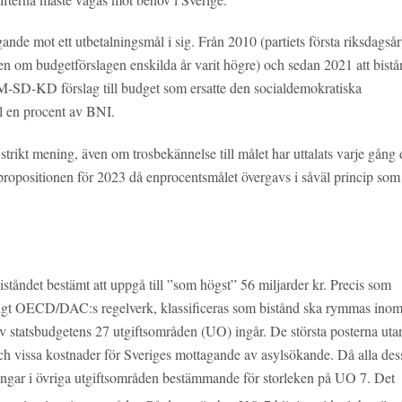
ande mot ett utbetalningsmål i sig. Från 2010 (partiets första riksdagsår
n om budgetförslagen enskilda år varit högre) och sedan 2021 att bistå
M-SD-KD förslag till budget som ersatte den socialdemokratiska
ll en procent av BNI.
n strikt mening, även om trosbekännelse till målet har uttalats varje gång 
etpropositionen för 2023 då enprocentsmålet övergavs i såväl princip som
ståndet bestämt att uppgå till ”som högst” 56 miljarder kr. Precis som
enligt OECD/DAC:s regelverk, klassificeras som bistånd ska rymmas ino
 av statsbudgetens 27 utgiftsområden (UO) ingår. De största posterna uta
h vissa kostnader för Sveriges mottagande av asylsökande. Då alla des
ringar i övriga utgiftsområden bestämmande för storleken på UO 7. Det