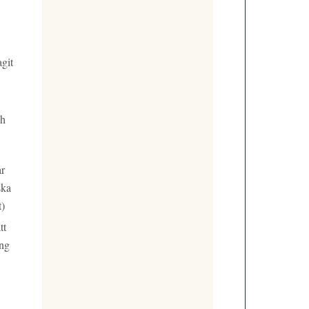
agit
ch
ar
ska
t)
tt
ing