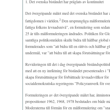
1. Det svenska biståndet har präglats av kontinuitet
Det övergripande målet med det svenska biståndet har a
2
fattigdomen i världen.
Den ursprungliga målformulerin
fattiga folkens levnadsnivå”, en formulering som sedan
25 år tills målformuleringen ändrades. Politiken för Gl
samtliga politikområden skulle bidra till hållbar glob
formulerades som ”att bidra till en rättvis och hållbar g
undermål, var ”att bidra till att skapa förutsättningar fö
Revideringen till det i dag övergripande biståndspolit
med att en ny inriktning för biståndet presenterades i 
skapa förutsättningar för förbättrade levnadsvillkor fö
socialdemokratiska regeringens ”Policyramverk för sve
Formuleringen av det övergripande målet har, åtminstone 
propositioner 1962, 1968, 1978 beslutades om både mål
Moderaterna till förmån för en målformulering om ”sna