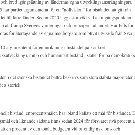
 och bred igångsättning av ländernas egna utvecklingsansträngningar).
ar partiet argumenterat för en ”nollvision” för biståndet, att gå från
det till färre länder. Sedan 2020 läggs stor vikt vid att utgångspunkten i
h att främja Sveriges värderingar och principer i utlandet. Här lyfts för
lkoras för återtagande av egna medborgare som blivit utvisade från Sveri
10 argumenterat för en inriktning i biståndet på konkret
ksutveckling), miljö och humanitärt bistånd i stället för på demokrati o
ten i det svenska biståndet bättre beskrivs som stora stabila majoriteter 
ets storlek.
ellt bistånd, enprocentsmålet, har ibland kallats ett mål för biståndet. 
ingsmål och liknande sådana finns sedan 2024 för försvaret (två procent 
tt en procent av den totala budgeten vid offentlig ny-, om- och