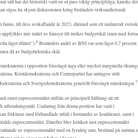
nat sätt har det historiskt varit en så pass viktig principfråga, kanske de
t kan sägas ha skymt diskussionen kring biståndets verksamhetsmål.
anns, till dess avskaffande år 2023, därmed som ett unilateralt svensk
ppfylldes inte målet av hänsyn till inrikes budgetskäl (men med fortsa
6
lla läget tillåter”).
Biståndets andel av BNI var som lägst 0,7 procent
 men då av budgettekniska skäl.
demokraterna i opposition föreslagit inga eller mycket marginella ökning
ralerna, Kristdemokraterna och Centerpartiet har antingen stött
7
Moderaterna och Sverigedemokraterna generellt föreslagit minskningar.
t emot enprocentsmålet utifrån en principiell hållning att ett
k utbetalningsmål. Undantag från denna position har varit i
an förklaras med förhandlade utfall i formandet av koalitioner, samt i
tödde enprocentsmålet. Därefter blev kritiken mot enprocentsmålet
 ersättande av enprocentsmålet med en fyraårig ram, bestämd på samma s
gifterna måste vägas mot behov i Sverige.