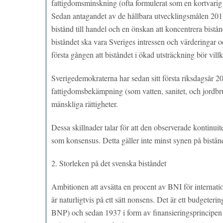
fattigdomsminskning (ofta formulerat som en kortvarig
Sedan antagandet av de hållbara utvecklingsmålen 2015 h
bistånd till handel och en önskan att koncentrera bistån
biståndet ska vara Sveriges intressen och värderingar oc
första gången att biståndet i ökad utsträckning bör vil
Sverigedemokraterna har sedan sitt första riksdagsår 20
fattigdomsbekämpning (som vatten, sanitet, och jordbru
mänskliga rättigheter.
Dessa skillnader talar för att den observerade kontinuite
som konsensus. Detta gäller inte minst synen på bistånd
2.
Storleken på det svenska biståndet
Ambitionen att avsätta en procent av BNI för internation
är naturligtvis på ett sätt nonsens. Det är ett budgeter
BNP) och sedan 1937 i form av finansieringsprincipen a