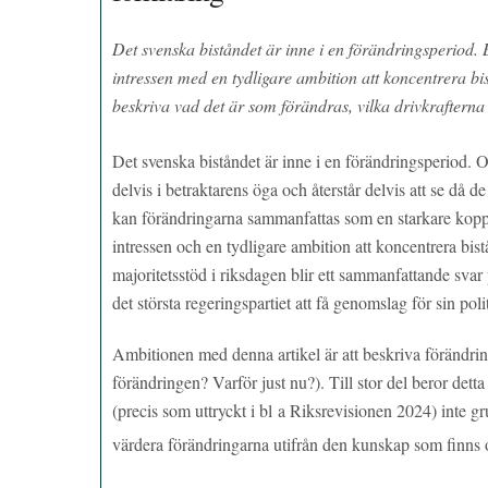
Det svenska biståndet är inne i en förändringsperiod. B
intressen med en tydligare ambition att koncentrera b
beskriva vad det är som förändras, vilka drivkrafterna
Det svenska biståndet är inne i en förändringsperiod. O
delvis i betraktarens öga och återstår delvis att se då d
kan förändringarna sammanfattas som en starkare kopplin
intressen och en tydligare ambition att koncentrera bi
majoritetsstöd i riksdagen blir ett sammanfattande svar 
det största regeringspartiet att få genomslag för sin poli
Ambitionen med denna artikel är att beskriva förändri
förändringen? Varför just nu?). Till stor del beror detta
(precis som uttryckt i bl a Riksrevisionen 2024) inte gr
värdera förändringarna utifrån den kunskap som finns 