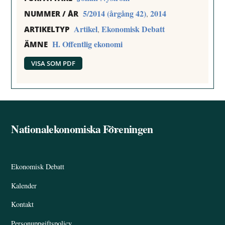
5/2014 (årgång 42)
2014
,
NUMMER / ÅR
Artikel
Ekonomisk Debatt
,
ARTIKELTYP
H. Offentlig ekonomi
ÄMNE
VISA SOM PDF
Nationalekonomiska Föreningen
Back
To
Top
Ekonomisk Debatt
Kalender
Kontakt
Personuppgiftspolicy