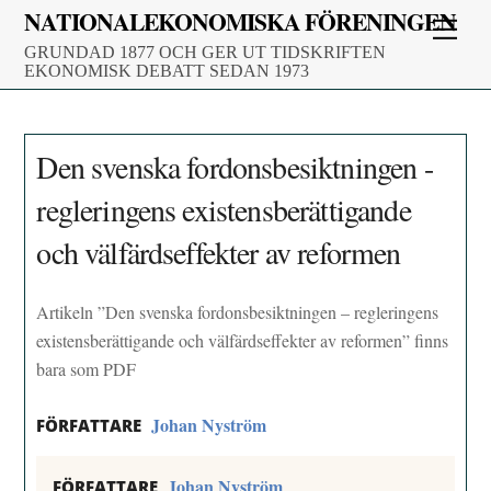
Skip
NATIONALEKONOMISKA FÖRENINGEN
Men
to
GRUNDAD 1877 OCH GER UT TIDSKRIFTEN
content
EKONOMISK DEBATT SEDAN 1973
Den svenska fordonsbesiktningen -
regleringens existensberättigande
och välfärdseffekter av reformen
Artikeln ”Den svenska fordonsbesiktningen – regleringens
existensberättigande och välfärdseffekter av reformen” finns
bara som PDF
Johan Nyström
FÖRFATTARE
Johan Nyström
FÖRFATTARE