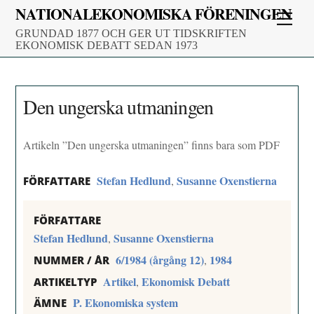
Skip
NATIONALEKONOMISKA FÖRENINGEN
Men
to
GRUNDAD 1877 OCH GER UT TIDSKRIFTEN
content
EKONOMISK DEBATT SEDAN 1973
Den ungerska utmaningen
Artikeln ”Den ungerska utmaningen” finns bara som PDF
Stefan Hedlund
Susanne Oxenstierna
,
FÖRFATTARE
FÖRFATTARE
Stefan Hedlund
Susanne Oxenstierna
,
6/1984 (årgång 12)
1984
,
NUMMER / ÅR
Artikel
Ekonomisk Debatt
,
ARTIKELTYP
P. Ekonomiska system
ÄMNE