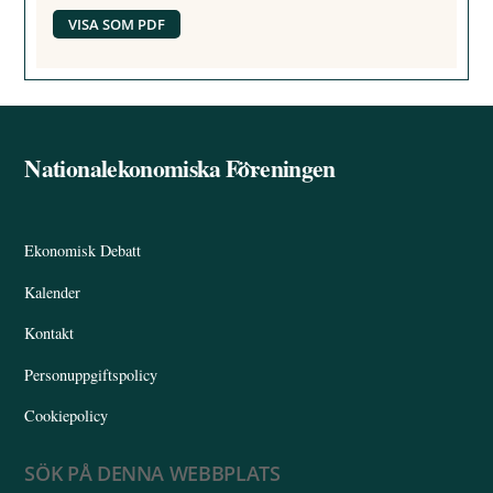
VISA SOM PDF
Nationalekonomiska Föreningen
Back
To
Top
Ekonomisk Debatt
Kalender
Kontakt
Personuppgiftspolicy
Cookiepolicy
SÖK PÅ DENNA WEBBPLATS