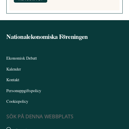
Nationalekonomiska Föreningen
Back
To
Top
Ekonomisk Debatt
Kalender
Kontakt
Personuppgiftspolicy
Cookiepolicy
SÖK PÅ DENNA WEBBPLATS