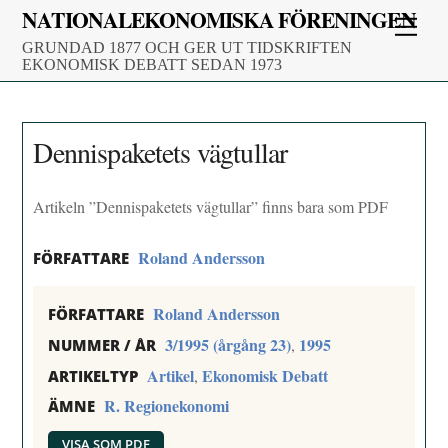
Skip
NATIONALEKONOMISKA FÖRENINGEN
Men
to
GRUNDAD 1877 OCH GER UT TIDSKRIFTEN
content
EKONOMISK DEBATT SEDAN 1973
Dennispaketets vägtullar
Artikeln ”Dennispaketets vägtullar” finns bara som PDF
Roland Andersson
FÖRFATTARE
Roland Andersson
FÖRFATTARE
3/1995 (årgång 23)
1995
,
NUMMER / ÅR
Artikel
Ekonomisk Debatt
,
ARTIKELTYP
R. Regionekonomi
ÄMNE
VISA SOM PDF