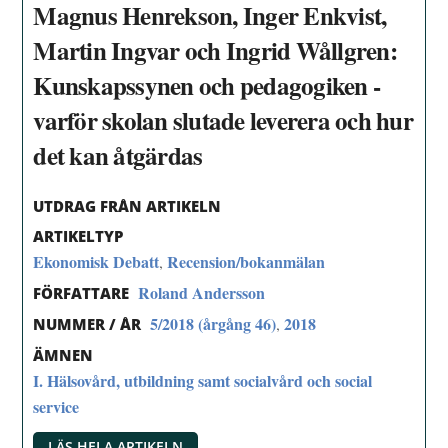
Magnus Henrekson, Inger Enkvist,
Martin Ingvar och Ingrid Wållgren:
Kunskapssynen och pedagogiken -
varför skolan slutade leverera och hur
det kan åtgärdas
UTDRAG FRÅN ARTIKELN
ARTIKELTYP
Ekonomisk Debatt
Recension/bokanmälan
,
Roland Andersson
FÖRFATTARE
5/2018 (årgång 46)
2018
,
NUMMER / ÅR
ÄMNEN
I. Hälsovård, utbildning samt socialvård och social
service
LÄS HELA ARTIKELN