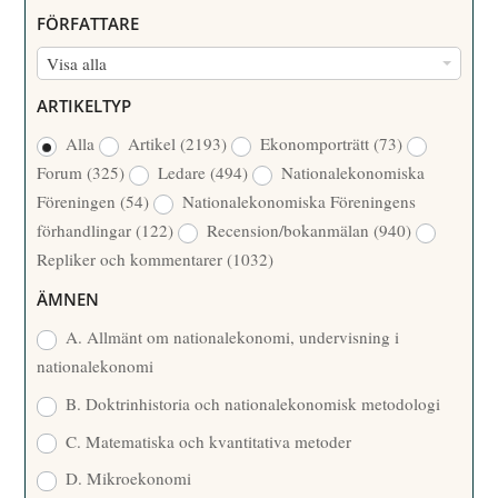
U
FÖRFATTARE
M
F
Visa alla
M
Ö
E
ARTIKELTYP
R
R
Alla
Artikel
(2193)
Ekonomporträtt
(73)
F
/
Forum
(325)
Ledare
(494)
Nationalekonomiska
A
Å
Föreningen
(54)
Nationalekonomiska Föreningens
T
R
förhandlingar
(122)
Recension/bokanmälan
(940)
T
Repliker och kommentarer
(1032)
A
R
ÄMNEN
E
A. Allmänt om nationalekonomi, undervisning i
nationalekonomi
B. Doktrinhistoria och nationalekonomisk metodologi
C. Matematiska och kvantitativa metoder
D. Mikroekonomi