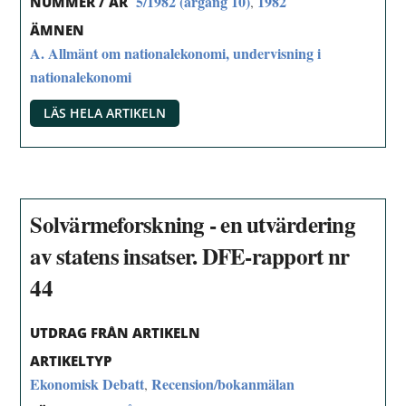
5/1982 (årgång 10)
1982
,
NUMMER / ÅR
ÄMNEN
A. Allmänt om nationalekonomi, undervisning i
nationalekonomi
LÄS HELA ARTIKELN
Solvärmeforskning - en utvärdering
av statens insatser. DFE-rapport nr
44
UTDRAG FRÅN ARTIKELN
ARTIKELTYP
Ekonomisk Debatt
Recension/bokanmälan
,