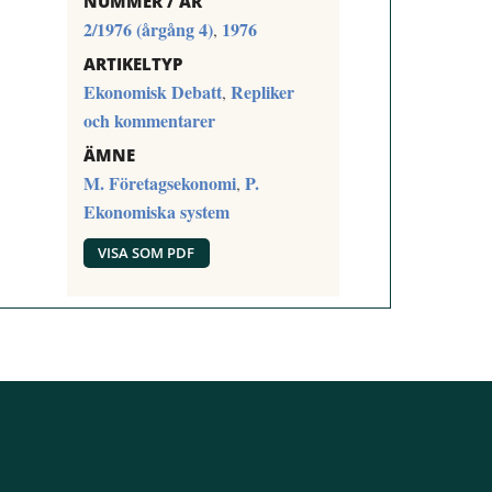
NUMMER / ÅR
2/1976 (årgång 4)
1976
,
ARTIKELTYP
Ekonomisk Debatt
Repliker
,
och kommentarer
ÄMNE
M. Företagsekonomi
P.
,
Ekonomiska system
VISA SOM PDF