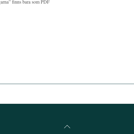
agarna” finns bara som PDF
Back
To