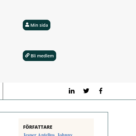
Min sida
Bli medlem
LinkedIn
Twitter
Facebook
FÖRFATTARE
Jesper Antelius
Johnny
,