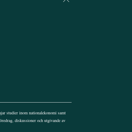
To
Top
jar studier inom nationalekonomi samt
föredrag, diskussioner och utgivande av