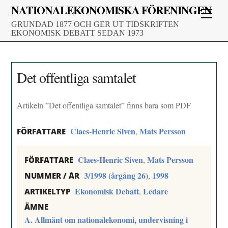
Skip
NATIONALEKONOMISKA FÖRENINGEN
Men
to
GRUNDAD 1877 OCH GER UT TIDSKRIFTEN
content
EKONOMISK DEBATT SEDAN 1973
Det offentliga samtalet
Artikeln ”Det offentliga samtalet” finns bara som PDF
Claes-Henric Siven
Mats Persson
,
FÖRFATTARE
Claes-Henric Siven
Mats Persson
,
FÖRFATTARE
3/1998 (årgång 26)
1998
,
NUMMER / ÅR
Ekonomisk Debatt
Ledare
,
ARTIKELTYP
ÄMNE
A. Allmänt om nationalekonomi, undervisning i