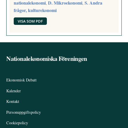
nationalekonomi
D. Mikroekonomi
S. Andra
,
,
frågor, kulturekonomi
VISA SOM PDF
Nationalekonomiska Föreningen
Back
To
Top
Ekonomisk Debatt
Kalender
Kontakt
Personuppgiftspolicy
Cookiepolicy