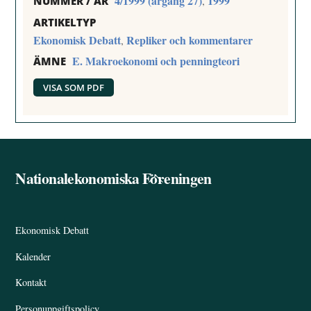
4/1999 (årgång 27)
1999
,
NUMMER / ÅR
ARTIKELTYP
Ekonomisk Debatt
Repliker och kommentarer
,
E. Makroekonomi och penningteori
ÄMNE
VISA SOM PDF
Nationalekonomiska Föreningen
Back
To
Top
Ekonomisk Debatt
Kalender
Kontakt
Personuppgiftspolicy