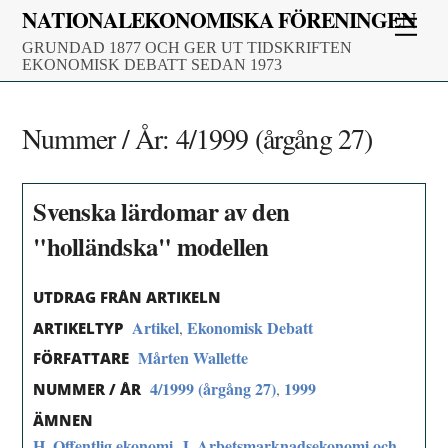
Skip
NATIONALEKONOMISKA FÖRENINGEN
Men
to
GRUNDAD 1877 OCH GER UT TIDSKRIFTEN
content
EKONOMISK DEBATT SEDAN 1973
Nummer / År:
4/1999 (årgång 27)
Svenska lärdomar av den
"holländska" modellen
UTDRAG FRÅN ARTIKELN
Artikel
Ekonomisk Debatt
,
ARTIKELTYP
Mårten Wallette
FÖRFATTARE
4/1999 (årgång 27)
1999
,
NUMMER / ÅR
ÄMNEN
H. Offentlig ekonomi
J. Arbetsmarknadsekonomi och
,