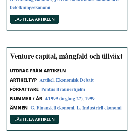
befolkningsekonomi
LÄS HELA ARTIKELN
Venture capital, mångfald och tillväxt
UTDRAG FRÅN ARTIKELN
Artikel
Ekonomisk Debatt
,
ARTIKELTYP
Pontus Braunerhjelm
FÖRFATTARE
4/1999 (årgång 27)
1999
,
NUMMER / ÅR
G. Finansiell ekonomi
L. Industriell ekonomi
,
ÄMNEN
LÄS HELA ARTIKELN