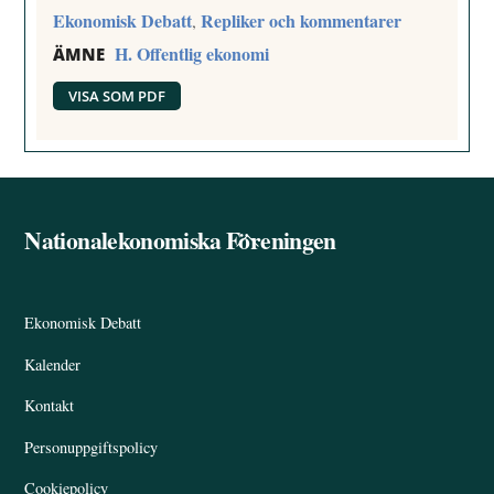
Ekonomisk Debatt
Repliker och kommentarer
,
H. Offentlig ekonomi
ÄMNE
VISA SOM PDF
Nationalekonomiska Föreningen
Back
To
Top
Ekonomisk Debatt
Kalender
Kontakt
Personuppgiftspolicy
Cookiepolicy