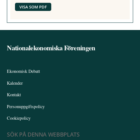
VISA SOM PDF
Nationalekonomiska Föreningen
Back
To
Top
Ekonomisk Debatt
Kalender
Kontakt
Personuppgiftspolicy
Cookiepolicy
SÖK PÅ DENNA WEBBPLATS