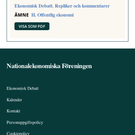
Ekonomisk Debatt
Repliker och kommentarer
,
H. Offentlig ekonomi
ÄMNE
VISA SOM PDF
Nationalekonomiska Föreningen
Back
To
Top
Ekonomisk Debatt
Kalender
Kontakt
Personuppgiftspolicy
Cookiepolicy