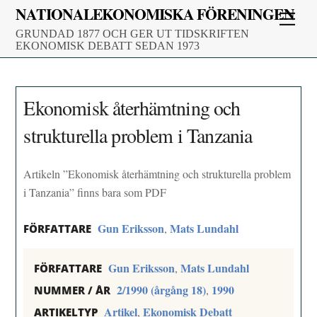
Skip
NATIONALEKONOMISKA FÖRENINGEN
Men
to
GRUNDAD 1877 OCH GER UT TIDSKRIFTEN
content
EKONOMISK DEBATT SEDAN 1973
Ekonomisk återhämtning och
strukturella problem i Tanzania
Artikeln ”Ekonomisk återhämtning och strukturella problem
i Tanzania” finns bara som PDF
Gun Eriksson
Mats Lundahl
,
FÖRFATTARE
Gun Eriksson
Mats Lundahl
,
FÖRFATTARE
2/1990 (årgång 18)
1990
,
NUMMER / ÅR
Artikel
Ekonomisk Debatt
,
ARTIKELTYP