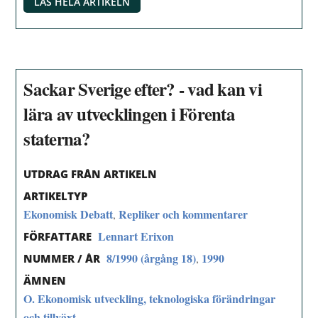
LÄS HELA ARTIKELN
Sackar Sverige efter? - vad kan vi
lära av utvecklingen i Förenta
staterna?
UTDRAG FRÅN ARTIKELN
ARTIKELTYP
Ekonomisk Debatt
Repliker och kommentarer
,
Lennart Erixon
FÖRFATTARE
8/1990 (årgång 18)
1990
,
NUMMER / ÅR
ÄMNEN
O. Ekonomisk utveckling, teknologiska förändringar
och tillväxt