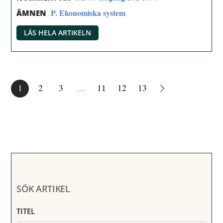
P. Ekonomiska system
ÄMNEN
LÄS HELA ARTIKELN
1
2
3
…
11
12
13
SÖK ARTIKEL
TITEL