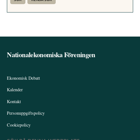
Nationalekonomiska Föreningen
Back
To
Top
Ekonomisk Debatt
Kalender
Kontakt
Personuppgiftspolicy
Cookiepolicy