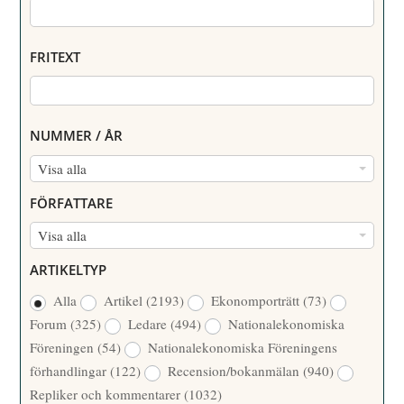
FRITEXT
NUMMER / ÅR
N
Visa alla
U
FÖRFATTARE
M
F
Visa alla
M
Ö
E
ARTIKELTYP
R
R
Alla
Artikel
(2193)
Ekonomporträtt
(73)
F
/
Forum
(325)
Ledare
(494)
Nationalekonomiska
A
Å
Föreningen
(54)
Nationalekonomiska Föreningens
T
R
förhandlingar
(122)
Recension/bokanmälan
(940)
T
Repliker och kommentarer
(1032)
A