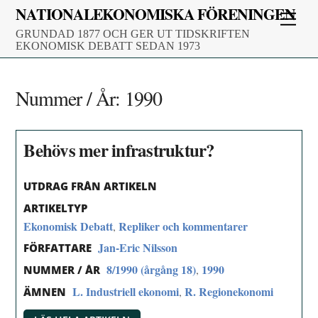
Skip
NATIONALEKONOMISKA FÖRENINGEN
Men
to
GRUNDAD 1877 OCH GER UT TIDSKRIFTEN
content
EKONOMISK DEBATT SEDAN 1973
Nummer / År:
1990
Behövs mer infrastruktur?
UTDRAG FRÅN ARTIKELN
ARTIKELTYP
Ekonomisk Debatt
Repliker och kommentarer
,
Jan-Eric Nilsson
FÖRFATTARE
8/1990 (årgång 18)
1990
,
NUMMER / ÅR
L. Industriell ekonomi
R. Regionekonomi
,
ÄMNEN