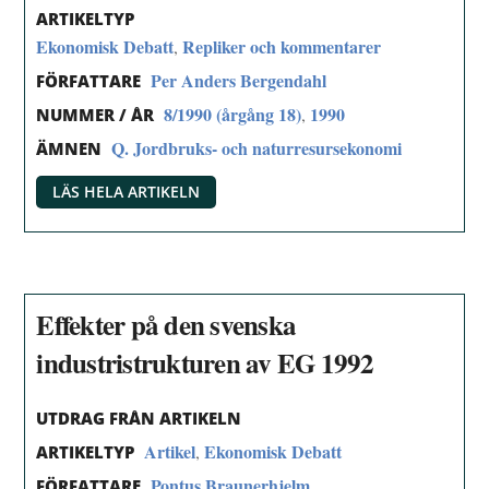
ARTIKELTYP
Ekonomisk Debatt
Repliker och kommentarer
,
Per Anders Bergendahl
FÖRFATTARE
8/1990 (årgång 18)
1990
,
NUMMER / ÅR
Q. Jordbruks- och naturresursekonomi
ÄMNEN
LÄS HELA ARTIKELN
Effekter på den svenska
industristrukturen av EG 1992
UTDRAG FRÅN ARTIKELN
Artikel
Ekonomisk Debatt
,
ARTIKELTYP
Pontus Braunerhjelm
FÖRFATTARE